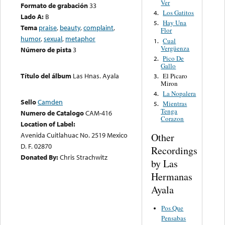
Ver
Formato de grabación
33
Los Gatitos
4.
Lado A:
B
Hay Una
5.
Tema
praise
,
beauty
,
complaint
,
Flor
humor
,
sexual
,
metaphor
Cual
1.
Vergüenza
Número de pista
3
Pico De
2.
Gallo
Título del álbum
Las Hnas. Ayala
El Picaro
3.
Miron
La Nopalera
4.
Sello
Camden
Mientras
5.
Tenga
Numero de Catalogo
CAM-416
Corazon
Location of Label:
Avenida Cuitlahuac No. 2519 Mexico
Other
D. F. 02870
Recordings
Donated By:
Chris Strachwitz
by Las
Hermanas
Ayala
Pos Que
Pensabas