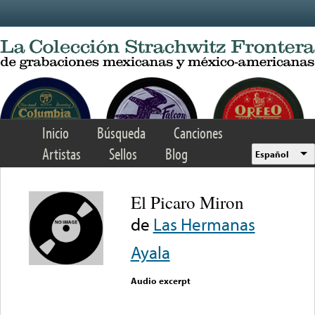
Skip to main content
Inicio
Búsqueda
Canciones
Artistas
Sellos
Blog
Español
El Picaro Miron
de
Las Hermanas
Ayala
Audio excerpt
Error loading media: File
could not be played