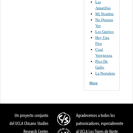
Las
Amarillas
Mi Nombre
No Quieras
Ver
Los Gatitos
Hay Una
Flor
Cual
Vergüenza
Pico De
Gallo
La Nopalera
More
Un proyecto conjunto
Agradecemos a todos los
del UCLA Chicano Studies
patronicadores, especialmente
Research Center,
al UCLA Los Tigres de Norte