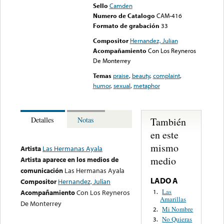
Sello
Camden
Numero de Catalogo
CAM-416
Formato de grabación
33
Compositor
Hernandez, Julian
Acompañamiento
Con Los Reyneros
De Monterrey
Temas
praise
,
beauty
,
complaint
,
humor
,
sexual
,
metaphor
También
Detalles
Notas
en este
mismo
Artista
Las Hermanas Ayala
medio
Artista aparece en los medios de
comunicación
Las Hermanas Ayala
LADO A
Compositor
Hernandez, Julian
Las
1.
Acompañamiento
Con Los Reyneros
Amarillas
De Monterrey
Mi Nombre
2.
No Quieras
3.