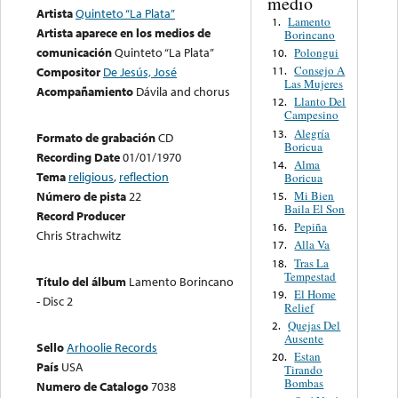
medio
Artista
Quinteto “La Plata”
Lamento
1.
Artista aparece en los medios de
Borincano
comunicación
Quinteto “La Plata”
Polongui
10.
Consejo A
11.
Compositor
De Jesús, José
Las Mujeres
Acompañamiento
Dávila and chorus
Llanto Del
12.
Campesino
Alegría
13.
Formato de grabación
CD
Boricua
Recording Date
01/01/1970
Alma
14.
Tema
religious
,
reflection
Boricua
Mi Bien
Número de pista
22
15.
Baila El Son
Record Producer
Pepiña
16.
Chris Strachwitz
Alla Va
17.
Tras La
18.
Tempestad
Título del álbum
Lamento Borincano
El Home
19.
- Disc 2
Relief
Quejas Del
2.
Ausente
Sello
Arhoolie Records
Estan
20.
País
USA
Tirando
Bombas
Numero de Catalogo
7038