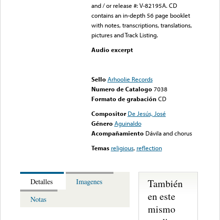
and / or release #: V-82195A. CD
contains an in-depth 56 page booklet
with notes, transcriptions, translations,
pictures and Track Listing.
Audio excerpt
Error loading media: File
could not be played
Sello
Arhoolie Records
Numero de Catalogo
7038
Formato de grabación
CD
Compositor
De Jesús, José
Género
Aguinaldo
Acompañamiento
Dávila and chorus
Temas
religious
,
reflection
También
Detalles
Imagenes
en este
Notas
mismo