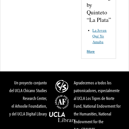
by
Quinteto
“La Plata”
La Joven
Qué Yo
Amaba
More
Un proyecto conjunto
Agradecemos a todos los
del UCLA Chicano Studies
patronicadores, especialmente
Research Center,
al UCLA Los Tigres de Norte
el Arhoolie Foundation,
Fund, National Endowment for
y del UCLA Digital Library
the Humanities, National
Endowment for the