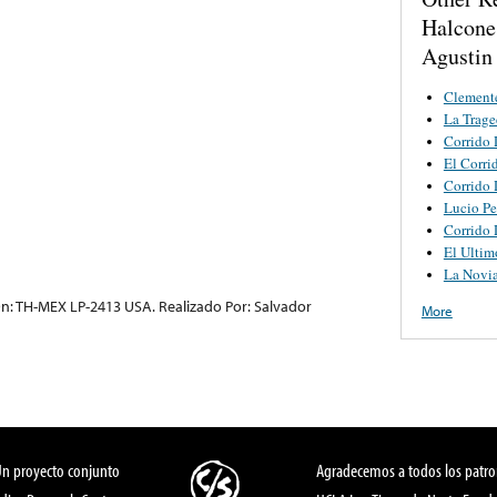
Halcones
Agustin
Clement
La Trage
Corrido 
El Corri
Corrido 
Lucio P
Corrido 
El Ultim
La Novi
: TH-MEX LP-2413 USA. Realizado Por: Salvador
More
Un proyecto conjunto
Agradecemos a todos los patro