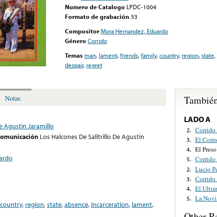
Numero de Catalogo
LPDC-1004
Formato de grabación
33
Compositor
Mora Hernandez, Eduardo
Género
Corrido
Temas
man
,
lament
,
friends
,
family
,
country
,
region
,
state
,
despair
,
regret
También
Notas
LADO A
De Agustin Jaramillo
Corrido 
2.
 comunicación
Los Halcones De Salitrillo De Agustin
El Corr
3.
El Pres
4.
ardo
Corrido
5.
Lucio P
2.
Corrido 
3.
El Ulti
4.
La Novi
5.
country
,
region
,
state
,
absence
,
incarceration
,
lament
,
Other R