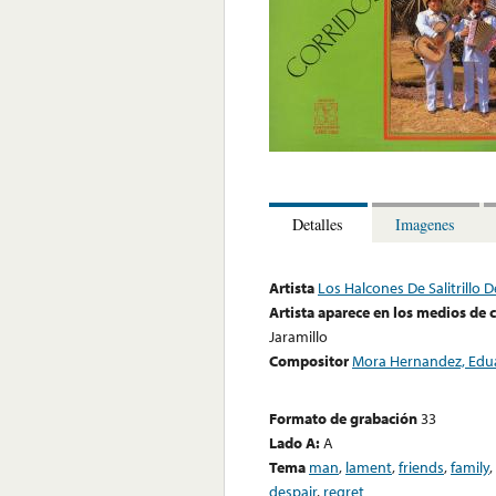
Detalles
Imagenes
Artista
Los Halcones De Salitrillo 
Artista aparece en los medios de
Jaramillo
Compositor
Mora Hernandez, Edu
Formato de grabación
33
Lado A:
A
Tema
man
,
lament
,
friends
,
family
,
despair
,
regret