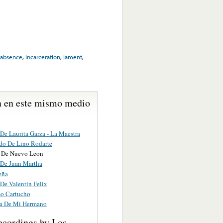
absence
,
incarceration
,
lament
,
 en este mismo medio
De Laurita Garza - La Maestra
ido De Lino Rodarte
o De Nuevo Leon
 De Juan Martha
eña
De Valentin Felix
mo Cartucho
a De Mi Hermano
ecordings by Los