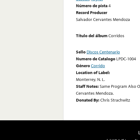
Número de pista
4
Record Producer
Salvador Cervantes Mendoza
Título del álbum
Corridos
Sello
Discos Centenario
Numero de Catalogo
LPDC-1004
Género
Corrido
Location of Label:
Monterrey, N. L.
Staff Notes:
Same Program Also On
Cervantes Mendoza.
Donated By:
Chris Strachwitz