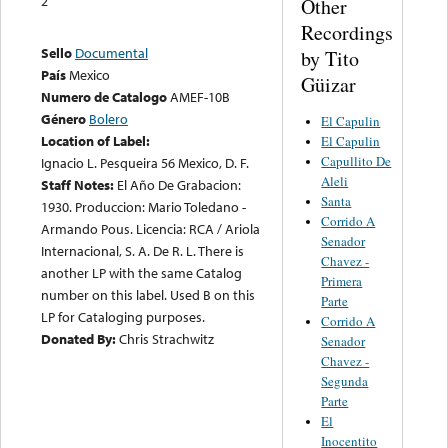
2
Other
Recordings
Sello
Documental
by Tito
País
Mexico
Güizar
Numero de Catalogo
AMEF-10B
Género
Bolero
El Capulin
Location of Label:
El Capulin
Capullito De
Ignacio L. Pesqueira 56 Mexico, D. F.
Aleli
Staff Notes:
El Año De Grabacion:
Santa
1930. Produccion: Mario Toledano -
Corrido A
Armando Pous. Licencia: RCA / Ariola
Senador
Internacional, S. A. De R. L. There is
Chavez -
another LP with the same Catalog
Primera
number on this label. Used B on this
Parte
LP for Cataloging purposes.
Corrido A
Donated By:
Chris Strachwitz
Senador
Chavez -
Segunda
Parte
El
Inocentito