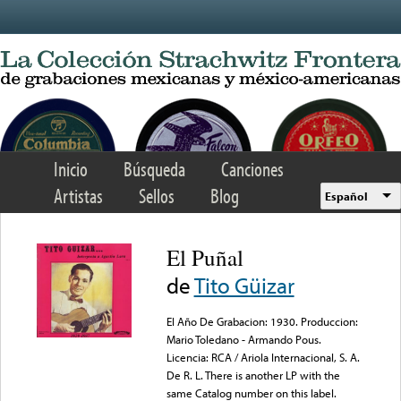
Skip to main content
Inicio
Búsqueda
Canciones
Artistas
Sellos
Blog
Español
El Puñal
de
Tito Güizar
El Año De Grabacion: 1930. Produccion:
Mario Toledano - Armando Pous.
Licencia: RCA / Ariola Internacional, S. A.
De R. L. There is another LP with the
same Catalog number on this label.