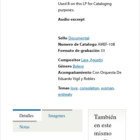
Used B on this LP for Cataloging
purposes.
Audio excerpt
Error loading media: File
could not be played
Sello
Documental
Numero de Catalogo
AMEF-10B
Formato de grabación
33
Compositor
Lara, Agustín
Género
Bolero
Acompañamiento
Con Orquesta De
Eduardo Vigil y Robles
Temas
love
,
consolation
,
woman
,
entreaty
También
Detalles
Imagenes
en este
Notas
mismo