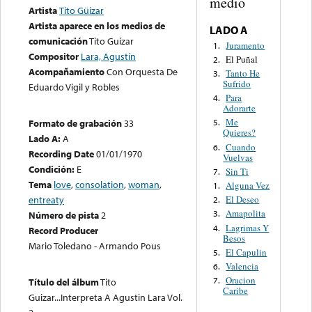
medio
Artista
Tito Güizar
Artista aparece en los medios de
LADO A
comunicación
Tito Guízar
Juramento
1.
Compositor
Lara, Agustín
El Puñal
2.
Acompañamiento
Con Orquesta De
Tanto He
3.
Sufrido
Eduardo Vigil y Robles
Para
4.
Adorarte
Me
Formato de grabación
33
5.
Quieres?
Lado A:
A
Cuando
6.
Recording Date
01/01/1970
Vuelvas
Condición:
E
Sin Ti
7.
Tema
love
,
consolation
,
woman
,
Alguna Vez
1.
El Deseo
entreaty
2.
Amapolita
3.
Número de pista
2
Lagrimas Y
4.
Record Producer
Besos
Mario Toledano - Armando Pous
El Capulin
5.
Valencia
6.
Oracion
7.
Título del álbum
Tito
Caribe
Guizar...Interpreta A Agustin Lara Vol.