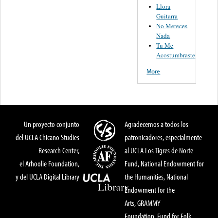
Llora
Guitarra
No Mereces
Nada
Tu Me
Acostumbraste
More
Un proyecto conjunto
Agradecemos a todos los
del UCLA Chicano Studies
patronicadores, especialmente
Research Center,
al UCLA Los Tigres de Norte
el Arhoolie Foundation,
Fund, National Endowment for
y del UCLA Digital Library
the Humanities, National
Endowment for the
Arts, GRAMMY
Foundation, Fund for Folk