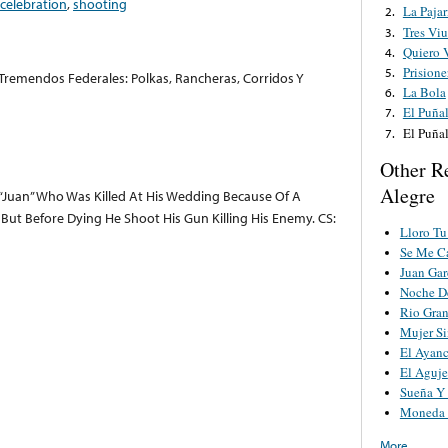
celebration
,
shooting
La Pajar
2.
Tres Viu
3.
Quiero 
4.
Prisione
5.
remendos Federales: Polkas, Rancheras, Corridos Y
La Bola
6.
El Puña
7.
El Puña
7.
Other R
Alegre
 “Juan” Who Was Killed At His Wedding Because Of A
ut Before Dying He Shoot His Gun Killing His Enemy. CS:
Lloro Tu
Se Me Ca
Juan Gar
Noche De
Rio Gra
Mujer S
El Ayanc
El Aguje
Sueña Y
Moneda 
More