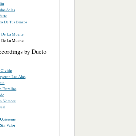
ita
das Solas
Verte
ro De Tus Brazos
l De La Muerte
l De La Muerte
ecordings by Dueto
 Olvido
yeron Las Alas
cia
 Estrellas
nde
in Nombre
ual
 Quiéreme
Sin Valor