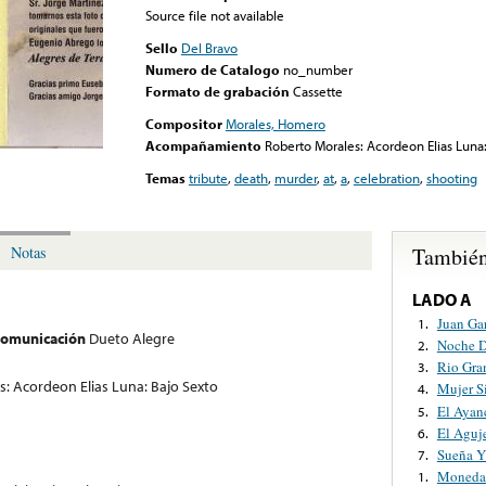
Source file not available
Sello
Del Bravo
Numero de Catalogo
no_number
Formato de grabación
Cassette
Compositor
Morales, Homero
Acompañamiento
Roberto Morales: Acordeon Elias Luna:
Temas
tribute
,
death
,
murder
,
at
,
a
,
celebration
,
shooting
También
Notas
LADO A
Juan Ga
1.
 comunicación
Dueto Alegre
Noche D
2.
Rio Gra
3.
: Acordeon Elias Luna: Bajo Sexto
Mujer S
4.
El Ayan
5.
El Aguj
6.
Sueña Y
7.
Moneda 
1.