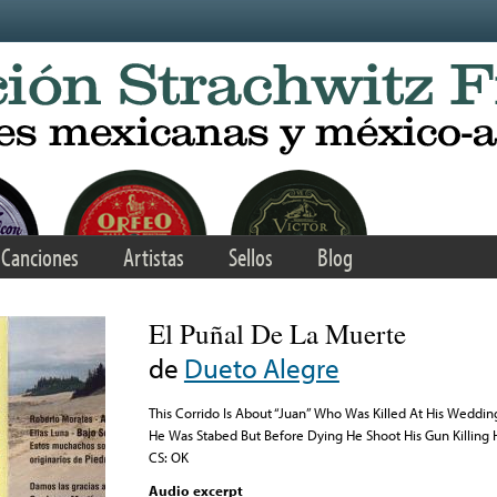
Canciones
Artistas
Sellos
Blog
El Puñal De La Muerte
de
Dueto Alegre
This Corrido Is About “Juan” Who Was Killed At His Weddi
He Was Stabed But Before Dying He Shoot His Gun Killing 
CS: OK
Audio excerpt