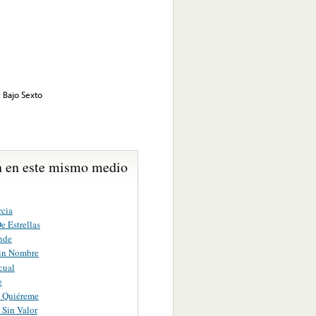
 Bajo Sexto
 en este mismo medio
rcia
e Estrellas
nde
in Nombre
cual
e
 Quiéreme
Sin Valor