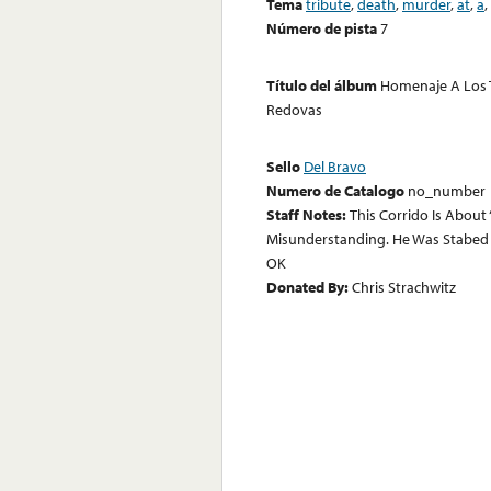
Tema
tribute
,
death
,
murder
,
at
,
a
,
Número de pista
7
Título del álbum
Homenaje A Los T
Redovas
Sello
Del Bravo
Numero de Catalogo
no_number
Staff Notes:
This Corrido Is About
Misunderstanding. He Was Stabed B
OK
Donated By:
Chris Strachwitz