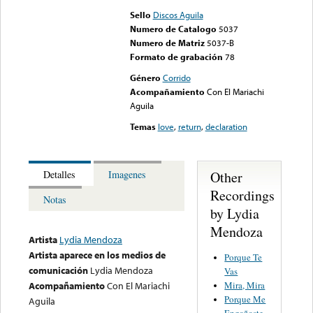
Sello
Discos Aguila
Numero de Catalogo
5037
Numero de Matriz
5037-B
Formato de grabación
78
Género
Corrido
Acompañamiento
Con El Mariachi
Aguila
Temas
love
,
return
,
declaration
Other
Detalles
Imagenes
Recordings
Notas
by Lydia
Mendoza
Artista
Lydia Mendoza
Artista aparece en los medios de
Porque Te
comunicación
Lydia Mendoza
Vas
Mira, Mira
Acompañamiento
Con El Mariachi
Porque Me
Aguila
Engañaste