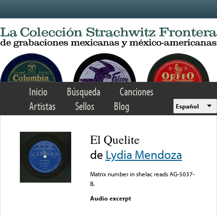
Skip to main content
Inicio
Búsqueda
Canciones
Artistas
Sellos
Blog
Español
El Quelite
de
Lydia Mendoza
Matrix number in shelac reads AG-5037-
B.
Audio excerpt
Error loading media: File
could not be played