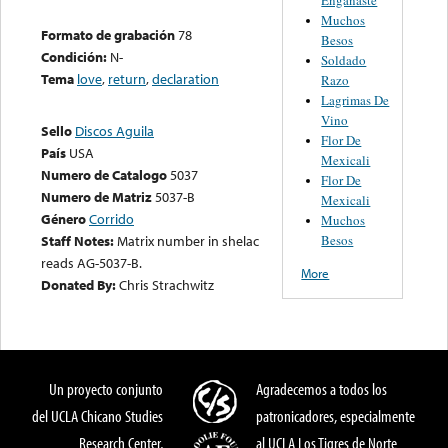
Muchos
Formato de grabación
78
Besos
Condición:
N-
Soldado
Tema
love
,
return
,
declaration
Razo
Lagrimas De
Vino
Sello
Discos Aguila
Flor De
País
USA
Mexicali
Numero de Catalogo
5037
Flor De
Numero de Matriz
5037-B
Mexicali
Género
Corrido
Muchos
Besos
Staff Notes:
Matrix number in shelac
reads AG-5037-B.
More
Donated By:
Chris Strachwitz
Un proyecto conjunto
Agradecemos a todos los
del UCLA Chicano Studies
patronicadores, especialmente
Research Center,
al UCLA Los Tigres de Norte