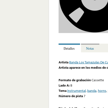
Detalles
Notas
Artista
Banda Los Tamazulas De Cu
Artista aparece en los medios de
Formato de grabación
Cassette
Lado A:
B
Tema
instrumental
,
banda
,
horns
,
Número de pista
7