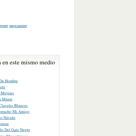
rinet
,
percussion
 en este mismo medio
 De Hombre
ete
s Mujeres
a Muere
Claveles Blancos
orracho Mi Amigo
do Návido
loense
ido Del Gato Negro
ntes Mocoritenses