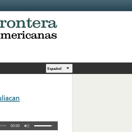
Español
liacan
00:00