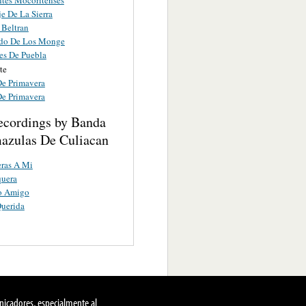
e De La Sierra
 Beltran
ido De Los Monge
res De Puebla
te
De Primavera
De Primavera
ecordings by Banda
azulas De Culiacan
eras A Mi
quera
o Amigo
uerida
nicadores, especialmente al