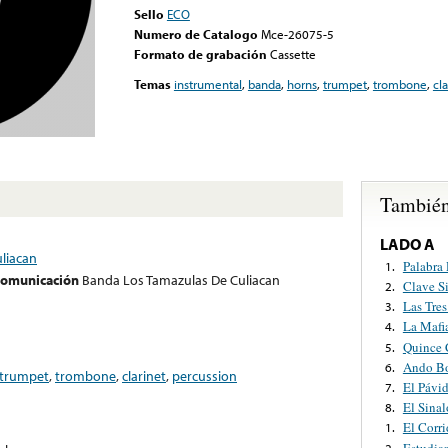
Sello
ECO
Numero de Catalogo
Mce-26075-5
Formato de grabación
Cassette
Temas
instrumental
,
banda
,
horns
,
trumpet
,
trombone
,
cla
También
LADO A
liacan
Palabra
1.
 comunicación
Banda Los Tamazulas De Culiacan
Clave Si
2.
Las Tre
3.
La Mafi
4.
Quince 
5.
Ando B
6.
trumpet
,
trombone
,
clarinet
,
percussion
El Pávi
7.
El Sina
8.
El Corr
1.
Estudia
2.