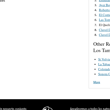
ales
Ayer Baj
3.
Roberto
4.
El Corr
5.
Las Tor
6.
El Queli
7.
Clavel 
8.
Clavel 
8.
Other R
Los Tam
Si Volvi
La Taba
Colorad
Sonora Q
More
Un proyecto conjunto
Agradecemos a todos los patro