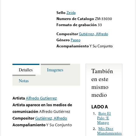
Error loading media: File
could not be played
Sello
Zeida
Numero de Catalogo
ZM-33030
Formato de grabación
33
Compositor
Gutiérrez, Alfredo
Género
Paseo
Acompañamiento
Y Su Conjunto
También
Detalles
Imagenes
en este
Notas
mismo
medio
Artista
Alfredo Gutierrez
Artista aparece en los medios de
LADO A
comunicación
Alfredo Gutiérrez
Bajo El
1.
Palo ‘E
Compositor
Gutiérrez, Alfredo
Mango
Acompañamiento
Y Su Conjunto
Mis Diez
2.
Mandamientos