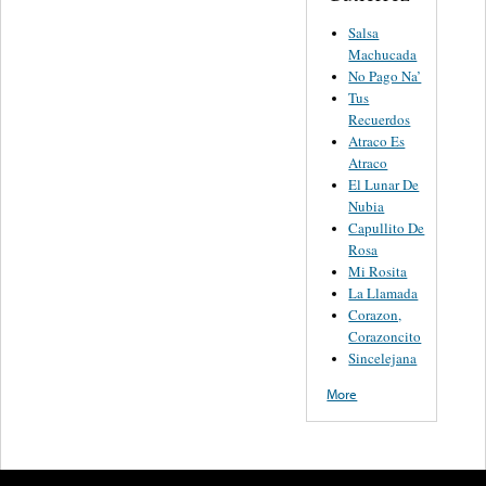
Salsa
Machucada
No Pago Na’
Tus
Recuerdos
Atraco Es
Atraco
El Lunar De
Nubia
Capullito De
Rosa
Mi Rosita
La Llamada
Corazon,
Corazoncito
Sincelejana
More