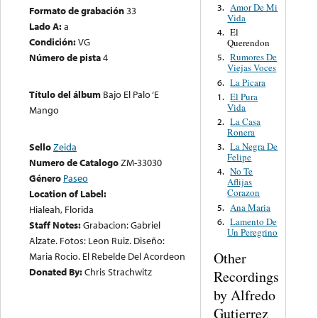
Amor De Mi
3.
Formato de grabación
33
Vida
Lado A:
a
El
4.
Condición:
VG
Querendon
Número de pista
4
Rumores De
5.
Viejas Voces
La Picara
6.
Título del álbum
Bajo El Palo ‘E
El Pura
1.
Vida
Mango
La Casa
2.
Ronera
La Negra De
Sello
Zeida
3.
Felipe
Numero de Catalogo
ZM-33030
No Te
4.
Género
Paseo
Aflijas
Corazon
Location of Label:
Ana Maria
5.
Hialeah, Florida
Lamento De
6.
Staff Notes:
Grabacion: Gabriel
Un Peregrino
Alzate. Fotos: Leon Ruiz. Diseño:
Other
Maria Rocio. El Rebelde Del Acordeon
Donated By:
Chris Strachwitz
Recordings
by Alfredo
Gutierrez