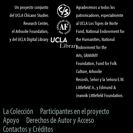
Un proyecto conjunto
Agradecemos a todos los
del UCLA Chicano Studies
patronicadores, especialmente
Research Center,
al UCLA Los Tigres de Norte
el Arhoolie Foundation,
Fund, National Endowment for
y del UCLA Digital Library
the Humanities, National
Endowment for the
Arts, GRAMMY
Foundation, Fund for Folk
Culture, Arhoolie
Records, Señor y la Señora E.W.
Littlefield Jr., y Edmund &
Jeannik Littlefield Foundation.
La Colección
Participantes en el proyecto
Apoyo
Derechos de Autor y Acceso
Contactos y Créditos