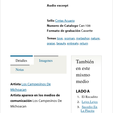
Audio excerpt
Error loading media: File
could not be played
Sello
Cintas Acuario
Numero de Catalogo
Can-106
Formato de grabación
Cassette
Temas
love
,
woman
,
metaphor
,
nature
,
praise
,
beauty
,
entreaty
,
return
También
Detalles
Imagenes
en este
Notas
mismo
medio
Artista
Los Campesinos De
Michoacan
LADO A
Artista aparece en los medios de
El Recadito
1.
comunicación
Los Campesinos De
Lejos Lejos
2.
Michoacan
Sucedio En
3.
La Placita