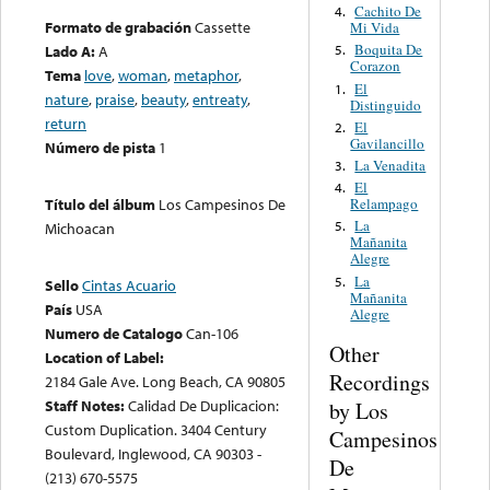
Cachito De
4.
Formato de grabación
Cassette
Mi Vida
Boquita De
Lado A:
A
5.
Corazon
Tema
love
,
woman
,
metaphor
,
El
1.
nature
,
praise
,
beauty
,
entreaty
,
Distinguido
return
El
2.
Gavilancillo
Número de pista
1
La Venadita
3.
El
4.
Relampago
Título del álbum
Los Campesinos De
La
5.
Michoacan
Mañanita
Alegre
La
5.
Sello
Cintas Acuario
Mañanita
País
USA
Alegre
Numero de Catalogo
Can-106
Other
Location of Label:
Recordings
2184 Gale Ave. Long Beach, CA 90805
Staff Notes:
Calidad De Duplicacion:
by Los
Custom Duplication. 3404 Century
Campesinos
Boulevard, Inglewood, CA 90303 -
De
(213) 670-5575