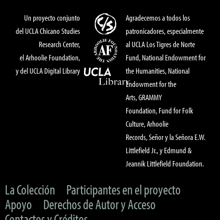
Un proyecto conjunto
Agradecemos a todos los
del UCLA Chicano Studies
patronicadores, especialmente
Research Center,
al UCLA Los Tigres de Norte
el Arhoolie Foundation,
Fund, National Endowment for
y del UCLA Digital Library
the Humanities, National
Endowment for the
Arts, GRAMMY
Foundation, Fund for Folk
Culture, Arhoolie
Records, Señor y la Señora E.W.
Littlefield Jr., y Edmund &
Jeannik Littlefield Foundation.
La Colección
Participantes en el proyecto
Apoyo
Derechos de Autor y Acceso
Contactos y Créditos