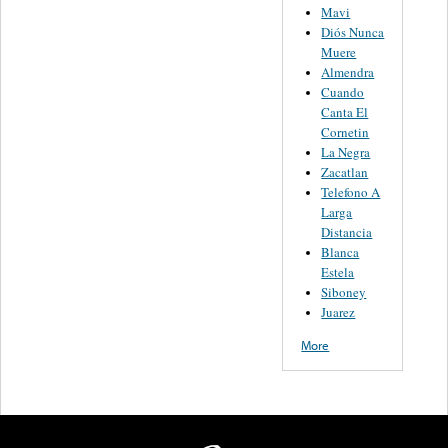
Mavi
Diós Nunca
Muere
Almendra
Cuando
Canta El
Cornetin
La Negra
Zacatlan
Telefono A
Larga
Distancia
Blanca
Estela
Siboney
Juarez
More