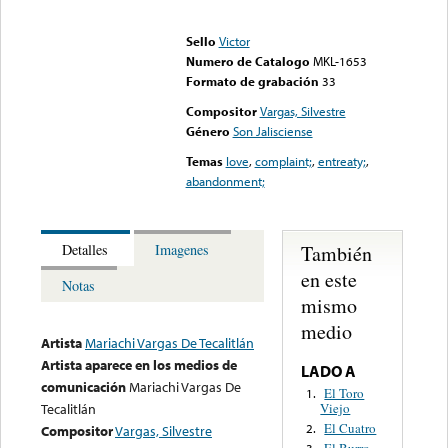
Error loading media: File
could not be played
Sello
Victor
Numero de Catalogo
MKL-1653
Formato de grabación
33
Compositor
Vargas, Silvestre
Género
Son Jalisciense
Temas
love
,
complaint;
,
entreaty;
,
abandonment;
También
Detalles
Imagenes
en este
Notas
mismo
medio
Artista
Mariachi Vargas De Tecalitlán
Artista aparece en los medios de
LADO A
comunicación
Mariachi Vargas De
El Toro
1.
Viejo
Tecalitlán
El Cuatro
2.
Compositor
Vargas, Silvestre