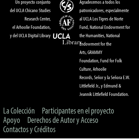
Un proyecto conjunto
Agradecemos a todos los
del UCLA Chicano Studies
patronicadores, especialmente
Research Center,
al UCLA Los Tigres de Norte
el Arhoolie Foundation,
Fund, National Endowment for
y del UCLA Digital Library
the Humanities, National
Endowment for the
Arts, GRAMMY
Foundation, Fund for Folk
Culture, Arhoolie
Records, Señor y la Señora E.W.
Littlefield Jr., y Edmund &
Jeannik Littlefield Foundation.
La Colección
Participantes en el proyecto
Apoyo
Derechos de Autor y Acceso
Contactos y Créditos