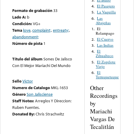
El Burro
3.
El Pasajero
4.
Formato de grabación
33
La Vaquilla
5.
Lado A:
b
Las
6.
Abajeñas
Condición:
VG+
El
1.
Tema
love
,
complaint;
,
entreaty;
,
Relampago
abandonment;
El Cuervo
2.
Número de pista
1
Las Indias
3.
El
4.
Zihualteco
Título del álbum
Sones De Jalisco
El Zopilote
5.
Con El Mejor Mariachi Del Mundo
Viejo
El
6.
Terrequeteque
Sello
Victor
Other
Numero de Catalogo
MKL-1653
Género
Son Jalisciense
Recordings
Staff Notes:
Arreglos Y Direccion:
by
Ruben Fuentes.
Mariachi
Donated By:
Chris Strachwitz
Vargas De
Tecalitlán