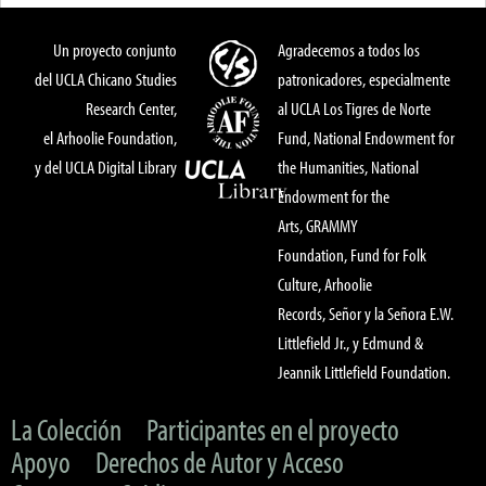
Un proyecto conjunto
Agradecemos a todos los
del UCLA Chicano Studies
patronicadores, especialmente
Research Center,
al UCLA Los Tigres de Norte
el Arhoolie Foundation,
Fund, National Endowment for
y del UCLA Digital Library
the Humanities, National
Endowment for the
Arts, GRAMMY
Foundation, Fund for Folk
Culture, Arhoolie
Records, Señor y la Señora E.W.
Littlefield Jr., y Edmund &
Jeannik Littlefield Foundation.
La Colección
Participantes en el proyecto
Apoyo
Derechos de Autor y Acceso