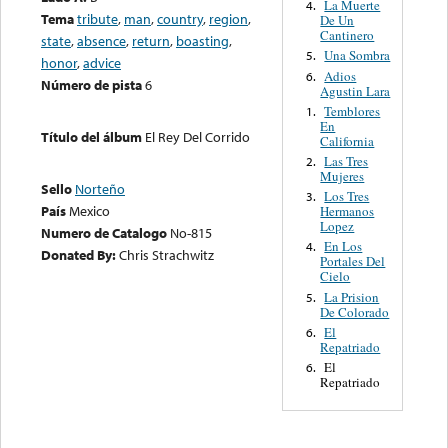
La Muerte
4.
Tema
tribute
,
man
,
country
,
region
,
De Un
Cantinero
state
,
absence
,
return
,
boasting
,
Una Sombra
5.
honor
,
advice
Adios
6.
Número de pista
6
Agustin Lara
Temblores
1.
En
Título del álbum
El Rey Del Corrido
California
Las Tres
2.
Mujeres
Sello
Norteño
Los Tres
3.
País
Mexico
Hermanos
Lopez
Numero de Catalogo
No-815
En Los
4.
Donated By:
Chris Strachwitz
Portales Del
Cielo
La Prision
5.
De Colorado
El
6.
Repatriado
El
6.
Repatriado