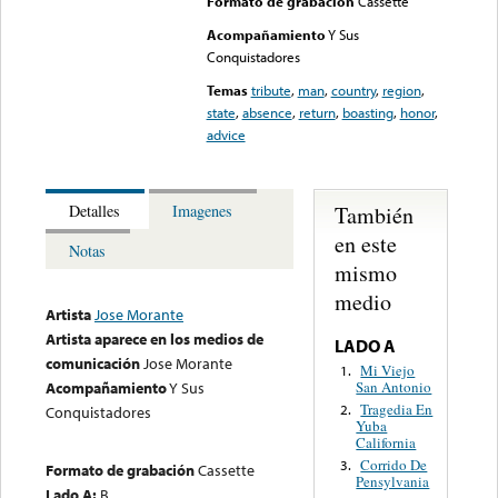
Formato de grabación
Cassette
Acompañamiento
Y Sus
Conquistadores
Temas
tribute
,
man
,
country
,
region
,
state
,
absence
,
return
,
boasting
,
honor
,
advice
También
Detalles
Imagenes
en este
Notas
mismo
medio
Artista
Jose Morante
Artista aparece en los medios de
LADO A
comunicación
Jose Morante
Mi Viejo
1.
San Antonio
Acompañamiento
Y Sus
Tragedia En
2.
Conquistadores
Yuba
California
Corrido De
3.
Formato de grabación
Cassette
Pensylvania
Lado A:
B