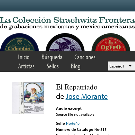
Skip to main content
Inicio
Búsqueda
Canciones
Artistas
Sellos
Blog
Español
El Repatriado
de
Jose Morante
Audio excerpt
Source file not available
Sello
Norteño
Numero de Catalogo
No-815