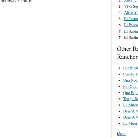
s Redovas Y Shotis
Viva Se
3.
Alice Y
4.
El Terre
5.
El Pesca
6.
El Sabi
7.
El Sabi
7.
Other R
Rancher
Por Perd
Cásate Y
Una Noch
Por Que 
Que Equ
Tengo R
La Muer
Dejé A M
Dejé A M
La Muer
More