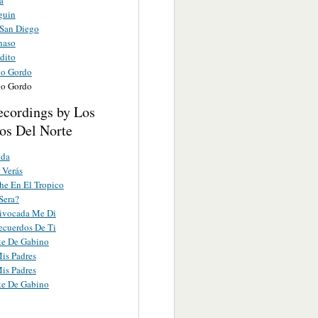
guin
 San Diego
naso
dito
no Gordo
no Gordo
ecordings by Los
os Del Norte
ida
 Verás
e En El Tropico
Sera?
ivocada Me Di
ecuerdos De Ti
te De Gabino
is Padres
is Padres
te De Gabino