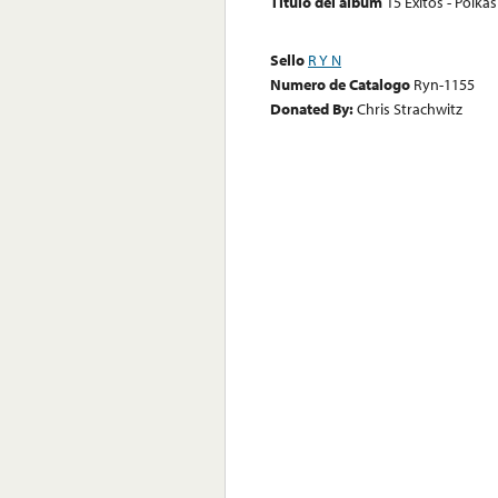
Título del álbum
15 Exitos - Polka
Sello
R Y N
Numero de Catalogo
Ryn-1155
Donated By:
Chris Strachwitz