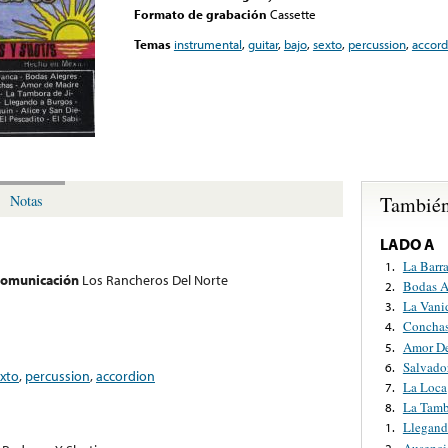
Formato de grabación
Cassette
Temas
instrumental
,
guitar
,
bajo
,
sexto
,
percussion
,
accord
También
Notas
LADO A
La Barr
1.
 comunicación
Los Rancheros Del Norte
Bodas A
2.
La Vani
3.
Concha
4.
Amor D
5.
Salvado
6.
xto
,
percussion
,
accordion
La Loca
7.
La Tamb
8.
Llegand
1.
Ausenci
2.