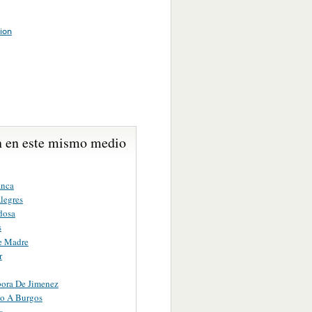
ion
 en este mismo medio
anca
legres
dosa
s
e Madre
r
ora De Jimenez
o A Burgos
a