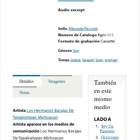
Audio excerpt
Error loading media: File
could not be played
Sello
Alborada Records
Numero de Catalogo
Kgm-111
Formato de grabación
Cassette
Género
Son
Temas
praise
,
beauty
,
love
,
woman
También
Detalles
Imagenes
en este
Notas
mismo
medio
Artista
Los Hermanos Barajas De
Tepalcatepec Michoacan
LADO A
Artista aparece en los medios de
Soy Un
1.
Paseante
comunicación
Los Hermanos Barajas
Octaviano
2.
De Tepalcatepec Michoacan