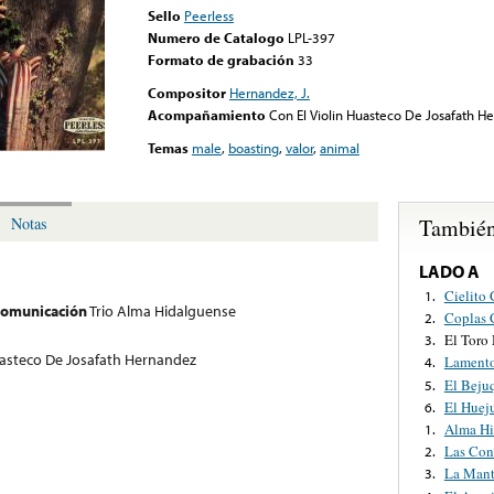
Sello
Peerless
Numero de Catalogo
LPL-397
Formato de grabación
33
Compositor
Hernandez, J.
Acompañamiento
Con El Violin Huasteco De Josafath H
Temas
male
,
boasting
,
valor
,
animal
También
Notas
LADO A
Cielito 
1.
 comunicación
Trio Alma Hidalguense
Coplas 
2.
El Toro
3.
uasteco De Josafath Hernandez
Lamento
4.
El Beju
5.
El Huej
6.
Alma Hi
1.
Las Con
2.
La Man
3.