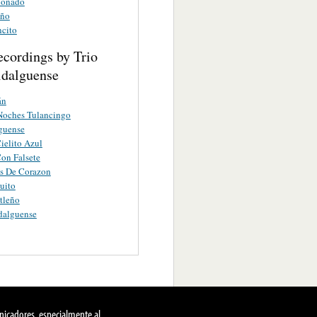
ionado
eño
ncito
ecordings by Trio
dalguense
án
Noches Tulancingo
guense
Cielito Azul
on Falsete
s De Corazon
uito
tleño
dalguense
nicadores, especialmente al