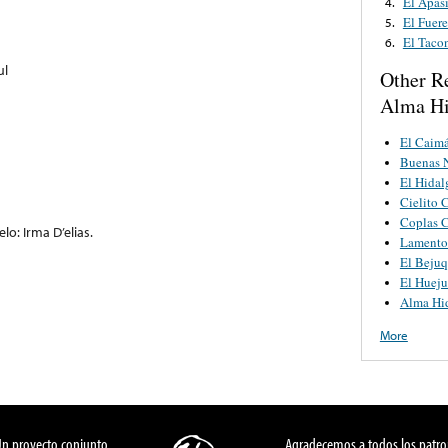
El Apas
4.
El Fuer
5.
El Taco
6.
ul
Other R
Alma Hi
El Caim
Buenas 
El Hidal
Cielito 
Coplas C
o: Irma D’elias.
Lamento
El Bejuq
El Hueju
Alma Hi
More
Un proyecto conjunto
Agradecemos a todos los patro