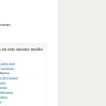
ernandez
 en este mismo medio
Cielito Azul
Con Falsete
 Matrero
s De Corazon
quito
utleño
dalguense
chitas
ta