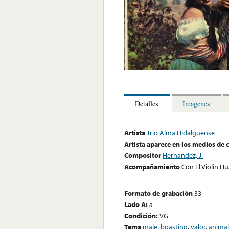
Detalles
Imagenes
Artista
Trio Alma Hidalguense
Artista aparece en los medios de
Compositor
Hernandez, J.
Acompañamiento
Con El Violin H
Formato de grabación
33
Lado A:
a
Condición:
VG
Tema
male
,
boasting
,
valor
,
animal