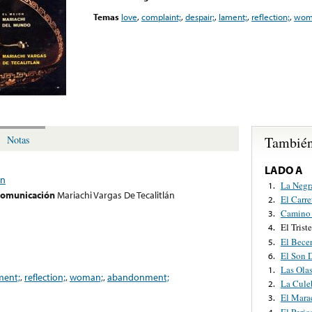
Temas
love
,
complaint;
,
despair;
,
lament;
,
reflection;
,
wom
También
Notas
LADO A
án
La Negr
1.
 comunicación
Mariachi Vargas De Tecalitlán
El Carre
2.
Camino 
3.
El Triste
4.
El Bece
5.
El Son D
6.
Las Ola
1.
ment;
,
reflection;
,
woman;
,
abandonment;
La Cule
2.
El Mar
3.
El Peric
4.