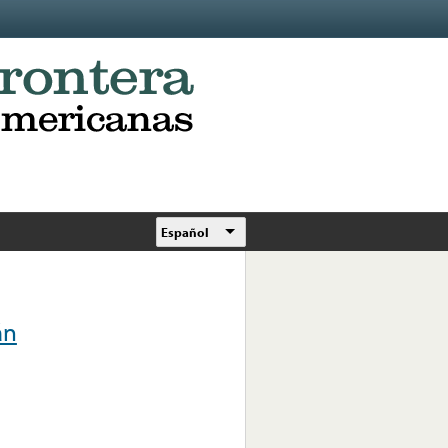
Español
án