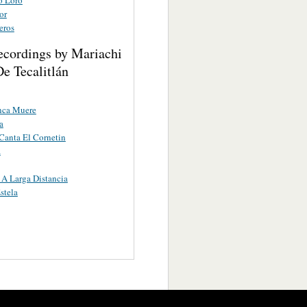
or
eros
ecordings by Mariachi
e Tecalitlán
nca Muere
a
anta El Cornetin
a
 A Larga Distancia
stela