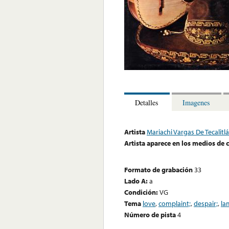
Detalles
Imagenes
Artista
Mariachi Vargas De Tecalitl
Artista aparece en los medios de
Formato de grabación
33
Lado A:
a
Condición:
VG
Tema
love
,
complaint;
,
despair;
,
la
Número de pista
4