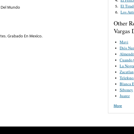
El Tirad
5.
i Del Mundo
Los Arri
6.
Other R
Vargas D
entes. Grabado En Mexico.
Mavi
Diós Nu
Almendr
Cuando C
La Negr
Zacatlan
Telefono
Blanca E
Siboney
Juarez
More