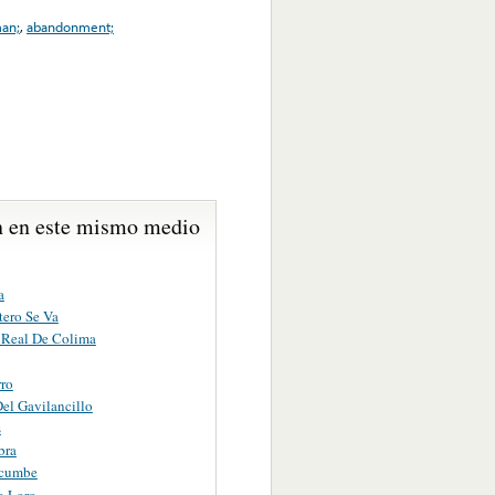
an;
,
abandonment;
 en este mismo medio
a
tero Se Va
Real De Colima
rro
el Gavilancillo
s
bra
acumbe
o Loro