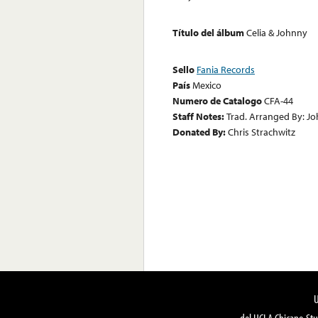
Título del álbum
Celia & Johnny
Sello
Fania Records
País
Mexico
Numero de Catalogo
CFA-44
Staff Notes:
Trad. Arranged By: J
Donated By:
Chris Strachwitz
del UCLA Chicano Stu