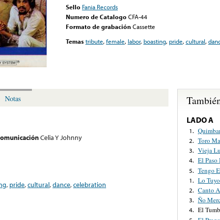
Sello
Fania Records
Numero de Catalogo
CFA-44
Formato de grabación
Cassette
Temas
tribute
,
female
,
labor
,
boasting
,
pride
,
cultural
,
dan
También
Notas
LADO A
Quimba
1.
 comunicación
Celia Y Johnny
Toro Ma
2.
Vieja L
3.
El Paso
4.
Tengo E
5.
Lo Tuyo
1.
ng
,
pride
,
cultural
,
dance
,
celebration
Canto A
2.
Ño Mer
3.
El Tumb
4.
El Preg
5.