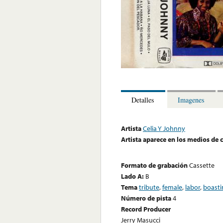
Detalles
Imagenes
Artista
Celia Y Johnny
Artista aparece en los medios de
Formato de grabación
Cassette
Lado A:
B
Tema
tribute
,
female
,
labor
,
boasti
Número de pista
4
Record Producer
Jerry Masucci