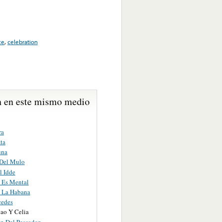
ce
,
celebration
 en este mismo medio
ra
ta
una
 Del Mulo
l Idde
 Es Mental
 La Habana
cedes
ao Y Celia
on Del Pescador