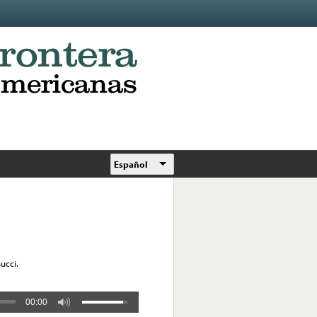
Español
ucci.
00:00