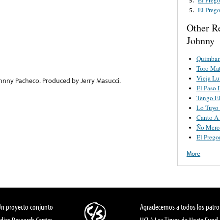
El Preg
5.
Other R
Johnny
Quimbar
Toro Ma
Vieja Lu
ohnny Pacheco. Produced by Jerry Masucci.
El Paso 
Tengo El
Lo Tuyo
Canto A
Ño Merc
El Prego
More
Un proyecto conjunto
Agradecemos a todos los patro
dies Research Center,
UCLA Los Tigres de Norte Fund