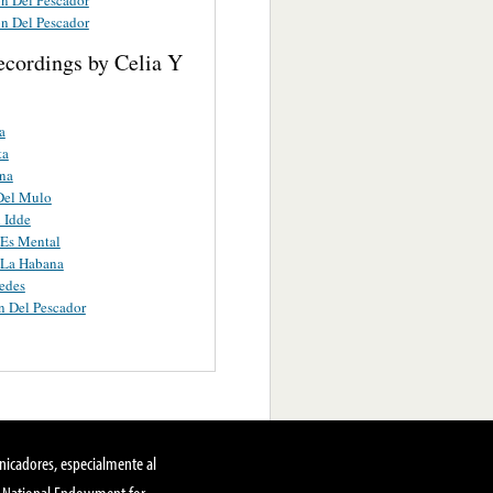
on Del Pescador
ecordings by Celia Y
a
ta
na
Del Mulo
 Idde
 Es Mental
 La Habana
edes
n Del Pescador
nicadores, especialmente al
, National Endowment for