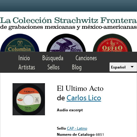
Skip to main content
Inicio
Búsqueda
Canciones
Artistas
Sellos
Blog
Español
El Ultimo Acto
de
Carlos Lico
Audio excerpt
Error loading media: File
could not be played
Sello
CAP - Latino
Numero de Catalogo
6851