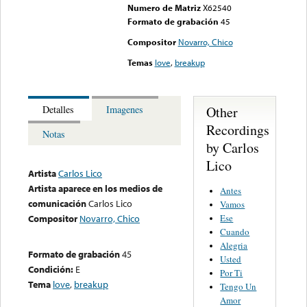
Numero de Matriz
X62540
Formato de grabación
45
Compositor
Novarro, Chico
Temas
love
,
breakup
Other
Detalles
Imagenes
Recordings
Notas
by Carlos
Lico
Artista
Carlos Lico
Artista aparece en los medios de
Antes
comunicación
Carlos Lico
Vamos
Ese
Compositor
Novarro, Chico
Cuando
Alegria
Formato de grabación
45
Usted
Condición:
E
Por Ti
Tema
love
,
breakup
Tengo Un
Amor