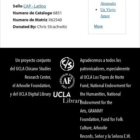
Atrapado
Sello
CAP - Latino
Un Viejo
Numero de Catalogo
6851
Amor
Numero de Matriz
X62540
More
Donated By:
Chris Strachwitz
Un proyecto conjunto
Agradecemos a todos los
del UCLA Chicano Studies
patronicadores, especialmente
Research Center,
al UCLA Los Tigres de Norte
el Arhoolie Foundation,
Fund, National Endowment for
y del UCLA Digital Library
the Humanities, National
Endowment for the
Arts, GRAMMY
Foundation, Fund for Folk
Culture, Arhoolie
Records, Señor y la Señora E.W.