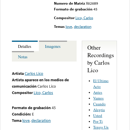
Numero de Matriz
X62689
Formato de grabación
45
Compositor
Lico, Carlos
Temas
love
,
declaration
Other
Detalles
Imagenes
Recordings
Notas
by Carlos
Lico
Artista
Carlos Lico
Artista aparece en los medios de
El Ultimo
comunicación
Carlos Lico
Acto
Antes
Compositor
Lico, Carlos
Vamos
Cuando
Formato de grabación
45
Alegria
Condición:
E
Usted
Tema
love
,
declaration
Por Ti
Tengo Un