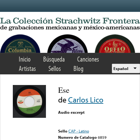
Skip to main content
Inicio
Búsqueda
Canciones
Artistas
Sellos
Blog
Español
Ese
de
Carlos Lico
Audio excerpt
Error loading media: File
could not be played
Sello
CAP - Latino
Numero de Catalogo
6859