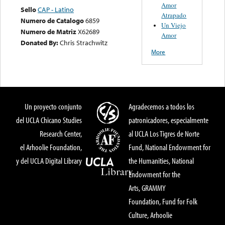
Amor
Sello
CAP - Latino
Atrapado
Numero de Catalogo
6859
Un Viejo
Numero de Matriz
X62689
Amor
Donated By:
Chris Strachwitz
More
Un proyecto conjunto
Agradecemos a todos los
del UCLA Chicano Studies
patronicadores, especialmente
Research Center,
al UCLA Los Tigres de Norte
el Arhoolie Foundation,
Fund, National Endowment for
y del UCLA Digital Library
the Humanities, National
Endowment for the
Arts, GRAMMY
Foundation, Fund for Folk
Culture, Arhoolie