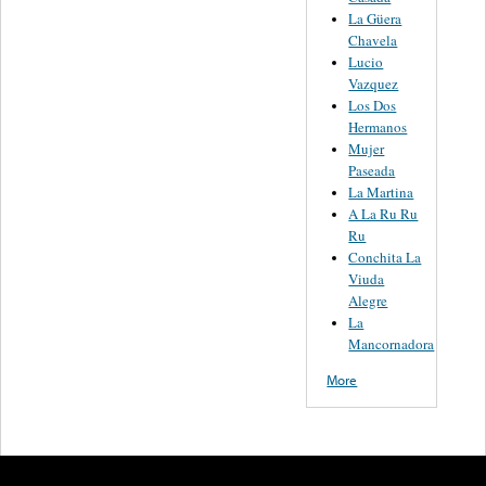
La Güera
Chavela
Lucio
Vazquez
Los Dos
Hermanos
Mujer
Paseada
La Martina
A La Ru Ru
Ru
Conchita La
Viuda
Alegre
La
Mancornadora
More