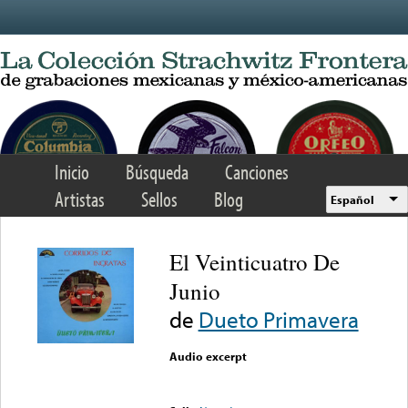
Skip to main content
Inicio
Búsqueda
Canciones
Artistas
Sellos
Blog
Español
El Veinticuatro De
Junio
de
Dueto Primavera
Audio excerpt
Error loading media: File
could not be played