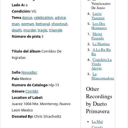
Veinticuatro
Lado A:
a
De Junio
Condición:
VG
Lucio
4.
Tema
dance
,
celebration
,
advice
,
Vazquez
man
,
woman
,
betrayal
,
shootout
,
Los Dos
5.
Hermanos
death
,
murder
,
tragic
,
triangle
Mujer
1.
Número de pista
3
Paseada
La Martina
2.
A La Ru Ru
3.
Título del álbum
Corridos De
Ru
Ingratas
Conchita La
4.
Viuda
Alegre
Sello
Novodisc
La
5.
Mancornadora
País
Mexico
Numero de Catalogo
nlp-15
Other
Género
Corrido
Recordings
Location of Label:
by Dueto
Juarez 1004 Nte. Monterrey, Nuevo
Primavera
Leon Mexico
Donated By:
Chris Strachwitz
La Mal
Casada