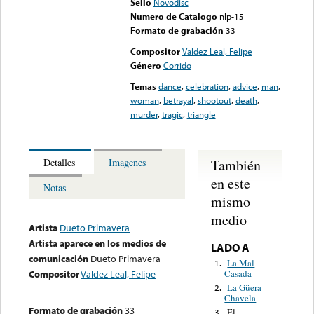
Sello
Novodisc
Numero de Catalogo
nlp-15
Formato de grabación
33
Compositor
Valdez Leal, Felipe
Género
Corrido
Temas
dance
,
celebration
,
advice
,
man
,
woman
,
betrayal
,
shootout
,
death
,
murder
,
tragic
,
triangle
También
Detalles
Imagenes
en este
Notas
mismo
medio
Artista
Dueto Primavera
Artista aparece en los medios de
LADO A
comunicación
Dueto Primavera
La Mal
1.
Casada
Compositor
Valdez Leal, Felipe
La Güera
2.
Chavela
Formato de grabación
33
El
3.