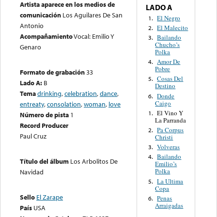
Artista aparece en los medios de
LADO A
comunicación
Los Aguilares De San
El Negro
1.
Antonio
El Malecito
2.
Acompañamiento
Vocal: Emilio Y
Bailando
3.
Chucho’s
Genaro
Polka
Amor De
4.
Pobre
Formato de grabación
33
Cosas Del
5.
Lado A:
B
Destino
Tema
drinking
,
celebration
,
dance
,
Donde
6.
Caigo
entreaty
,
consolation
,
woman
,
love
El Vino Y
1.
Número de pista
1
La Parranda
Record Producer
Pa Corpus
2.
Paul Cruz
Christi
Volveras
3.
Bailando
4.
Título del álbum
Los Arbolitos De
Emilio’s
Polka
Navidad
La Ultima
5.
Copa
Sello
El Zarape
Penas
6.
Arraigadas
País
USA