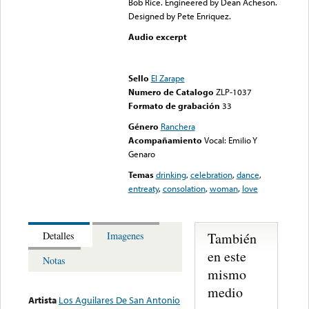
Bob Rice. Engineered by Dean Acheson.
Designed by Pete Enriquez.
Audio excerpt
Error loading media: File
could not be played
Sello
El Zarape
Numero de Catalogo
ZLP-1037
Formato de grabación
33
Género
Ranchera
Acompañamiento
Vocal: Emilio Y
Genaro
Temas
drinking
,
celebration
,
dance
,
entreaty
,
consolation
,
woman
,
love
También
Detalles
Imagenes
en este
Notas
mismo
medio
Artista
Los Aguilares De San Antonio