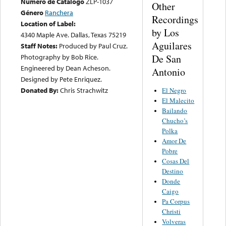
Numero de Catalogo
ZLP-1037
Other
Género
Ranchera
Recordings
Location of Label:
by Los
4340 Maple Ave. Dallas, Texas 75219
Aguilares
Staff Notes:
Produced by Paul Cruz.
Photography by Bob Rice.
De San
Engineered by Dean Acheson.
Antonio
Designed by Pete Enriquez.
Donated By:
Chris Strachwitz
El Negro
El Malecito
Bailando
Chucho’s
Polka
Amor De
Pobre
Cosas Del
Destino
Donde
Caigo
Pa Corpus
Christi
Volveras