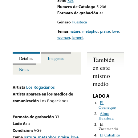
Sello
Rex
Numero de Catalogo
R-236
Formato de grabación
33
Género
Huasteca
Temas
nature
,
metaphor
,
praise
,
love
,
woman
,
lament
También
Detalles
Imagenes
en este
Notas
mismo
medio
Artista
Los Rogacianos
Artista aparece en los medios de
LADO A
comunicación
Los Rogacianos
El
1.
Querreque
Alma
2.
Formato de grabación
33
Huasteca
Lado A:
a
El
3.
Zacamandú
Condición:
VG+
El Caballito
4.
Tema
nature
,
metaphor
,
praise
,
love
,