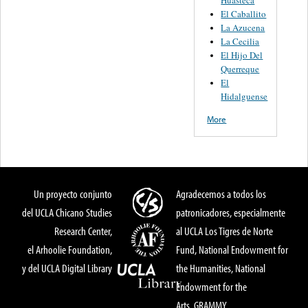
Huasteca
El Caballito
La Azucena
La Cecilia
El Hijo Del
Querreque
El
Hidalguense
More
Un proyecto conjunto
Agradecemos a todos los
del UCLA Chicano Studies
patronicadores, especialmente
Research Center,
al UCLA Los Tigres de Norte
el Arhoolie Foundation,
Fund, National Endowment for
y del UCLA Digital Library
the Humanities, National
Endowment for the
Arts, GRAMMY