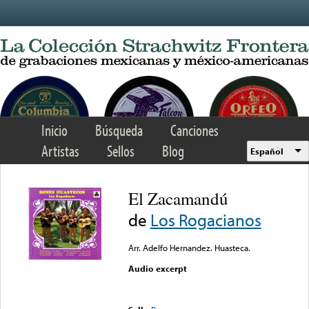
Skip to main content
Inicio
Búsqueda
Canciones
Artistas
Sellos
Blog
Español
El Zacamandú
de
Los Rogacianos
Arr. Adelfo Hernandez. Huasteca.
Audio excerpt
Error loading media: File
could not be played