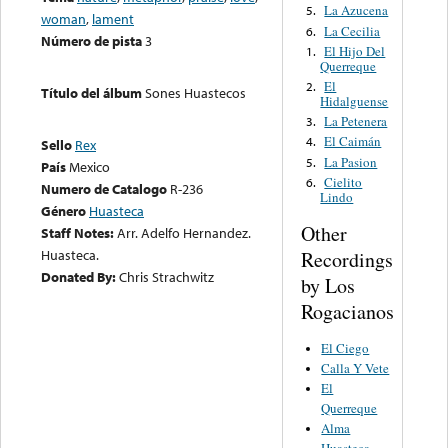
La Azucena
5.
woman
,
lament
La Cecilia
6.
Número de pista
3
El Hijo Del
1.
Querreque
El
2.
Título del álbum
Sones Huastecos
Hidalguense
La Petenera
3.
El Caimán
4.
Sello
Rex
La Pasion
5.
País
Mexico
Cielito
6.
Numero de Catalogo
R-236
Lindo
Género
Huasteca
Other
Staff Notes:
Arr. Adelfo Hernandez.
Huasteca.
Recordings
Donated By:
Chris Strachwitz
by Los
Rogacianos
El Ciego
Calla Y Vete
El
Querreque
Alma