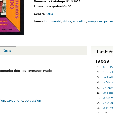
Numero de Catalogo
JOEY-2053
Formato de grabación
33
Género
Polka
Temas
instrumental
,
strings
,
accordion
,
saxophone
,
percus
También
Notas
LADO A
Uno - Do
1.
 comunicación
Los Hermanos Prado
El Pata 
2.
Las Loli
3.
La Mer
4.
El Cent
5.
Las Lili
6.
La More
1.
dion
,
saxophone
,
percussion
El Golo
2.
La Filo
3.
El Zoqu
4.