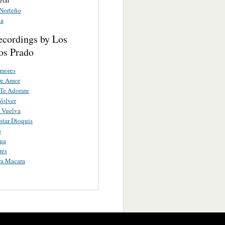
Norteño
la
ecordings by Los
s Prado
Amores
De Amor
Te Adorare
Volver
 Vuelva
star Dioquis
o
ua
res
ra Macara