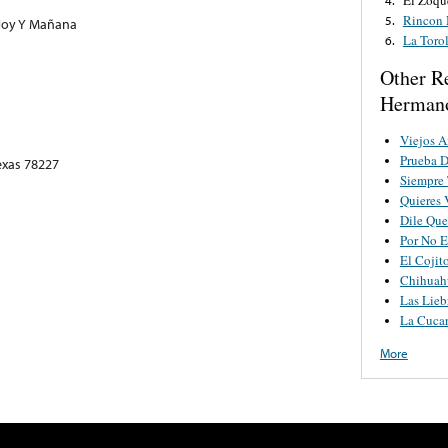
Rincon 
5.
 Hoy Y Mañana
La Toro
6.
Other R
Hermano
Viejos 
Prueba 
exas 78227
Siempre 
Quieres 
Dile Que
Por No E
El Cojit
Chihuah
Las Lieb
La Cuca
More