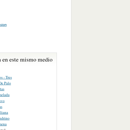
sion
 en este mismo medio
s - Tres
De Palo
tas
melada
avo
as
liana
ndrino
mena
etal