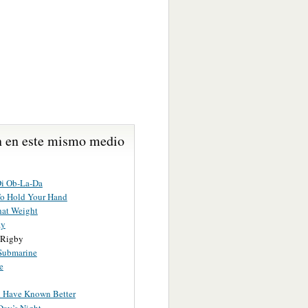
 en este mismo medio
i Ob-La-Da
To Hold Your Hand
hat Weight
ay
 Rigby
Submarine
e
d Have Known Better
Day’s Night