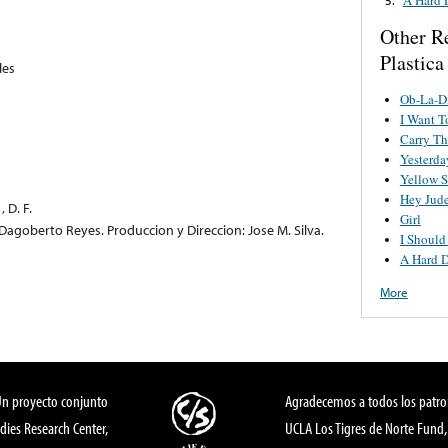
Other R
Plastic
les
Ob-La-D
I Want T
Carry Th
Yesterda
Yellow 
Hey Jud
 D. F.
Girl
Dagoberto Reyes. Produccion y Direccion: Jose M. Silva.
I Should
A Hard D
More
Un proyecto conjunto
Agradecemos a todos los patro
dies Research Center,
UCLA Los Tigres de Norte Fund