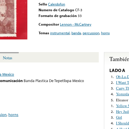
Sello
Caleidofon
Numero de Catalogo
CF-3
Formato de grabación
33
Compositor
Lennon - McCartney
Temas
instrumental
,
banda
,
percussion
,
horns
También
Notas
LADO A
pa Mexico
Ob-La-D
1.
 comunicación
Banda Plastica De Tepetlixpa Mexico
I Want 
2.
Carry T
3.
Yesterd
4.
Eleanor
5.
Yellow 
1.
Hey Jud
2.
sion
,
horns
Girl
3.
I Shoul
4.
A Hard 
5.