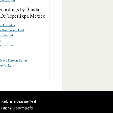
ecordings by Banda
a De Tepetlixpa Mexico
i Ob-La-Da
o Hold Your Hand
at Weight
y
Submarine
e
 Have Known Better
ay’s Night
nicadores, especialmente al
, National Endowment for