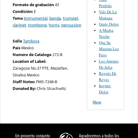
Formato de grabación
45
Perdido
Condición:
E
Vals De La
Mañana
Tema
instrumental
,
banda
,
trumpet
,
Grato Dolor
clarinet
,
trombone
,
horns
,
percussion
A Media
Noche
Sello
Tambora
Que Se
País
Mexico
Mueran Los
Numero de Catalogo
272-B
Feos
Los Amores
Location of Label:
De Julia
Zaragoza No.37 PTE. Mazatlan,
Regalo De
Sinaloa Mexico
Reyes
Staff Notes:
PMS-7248-B
Ingrato
Donated By:
Chris Strachwitz
Dolor
More
Un proyecto conjunto
Agradecemos a todos los