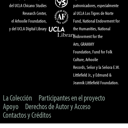
del UCLA Chicano Studies
patronicadores, especialmente
Research Center,
al UCLA Los Tigres de Norte
el Arhoolie Foundation,
Fund, National Endowment for
y del UCLA Digital Library
the Humanities, National
Endowment for the
Arts, GRAMMY
Foundation, Fund for Folk
Culture, Arhoolie
Records, Señor y la Señora E.W.
Littlefield Jr., y Edmund &
Jeannik Littlefield Foundation.
La Colección
Participantes en el proyecto
Apoyo
Derechos de Autor y Acceso
Contactos y Créditos