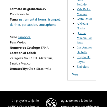
Perdido
Formato de grabación
45
Vals De La
Mañana
Condición:
N-
Grato Dolor
Tema
instrumental
,
horns
,
trumpet
,
A Media
clarinet
,
percussion
,
sousaphone
Noche
Que Se
Sello
Tambora
Mueran Los
País
Mexico
Feos
Los Amores
Numero de Catalogo
579-A
De Julia
Location of Label:
Regalo De
Zaragoza No.37 PTE. Mazatlan,
Reyes
Sinaloa Mexico
Embeleso
Donated By:
Chris Strachwitz
More
Un proyecto conjunto
Agradecemos a todos los
del UCLA Chicano Studies
patronicadores, especialmente