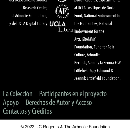
Research Center,
al UCLA Los Tigres de Norte
el Arhoolie Foundation,
Fund, National Endowment for
y del UCLA Digital Library
the Humanities, National
Endowment for the
Arts, GRAMMY
Foundation, Fund for Folk
Culture, Arhoolie
Records, Señor y la Señora E.W.
Littlefield Jr., y Edmund &
Jeannik Littlefield Foundation.
La Colección
Participantes en el proyecto
Apoyo
Derechos de Autor y Acceso
Contactos y Créditos
© 2022 UC Regents & The Arhoolie Foundation