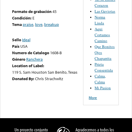
Corazon
Las Gaviotas
Formato de grabación
45
Norma
Condición:
E
Linda
Tema
praise
,
love
,
breakup
Aqui
Cortamos
Sello
Ideal
Camino
País
USA
Que Bonitos
Ojos
Numero de Catalogo
1608-B
Chaparrita
Género
Ranchera
Prieta
Location of Label:
Consentida
119 S. Sam Houston San Benito, Texas
Calma,
Donated By:
Chris Strachwitz
Calma
Mi Pasion
More
Un proyecto conjunto
Agradecemos a todos los