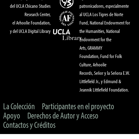
del UCLA Chicano Studies
patronicadores, especialmente
Research Center,
al UCLA Los Tigres de Norte
el Arhoolie Foundation,
Fund, National Endowment for
y del UCLA Digital Library
the Humanities, National
Endowment for the
Arts, GRAMMY
Foundation, Fund for Folk
Culture, Arhoolie
Records, Señor y la Señora E.W.
Littlefield Jr., y Edmund &
Jeannik Littlefield Foundation.
La Colección
Participantes en el proyecto
Apoyo
Derechos de Autor y Acceso
Contactos y Créditos