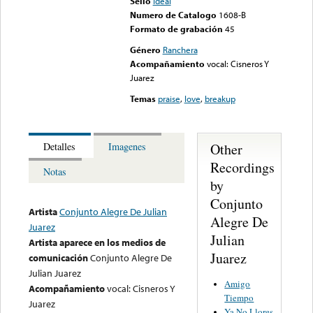
Sello
Ideal
Numero de Catalogo
1608-B
Formato de grabación
45
Género
Ranchera
Acompañamiento
vocal: Cisneros Y
Juarez
Temas
praise
,
love
,
breakup
Other
Detalles
Imagenes
Recordings
Notas
by
Conjunto
Artista
Conjunto Alegre De Julian
Alegre De
Juarez
Julian
Artista aparece en los medios de
Juarez
comunicación
Conjunto Alegre De
Julian Juarez
Amigo
Acompañamiento
vocal: Cisneros Y
Tiempo
Juarez
Ya No Llores