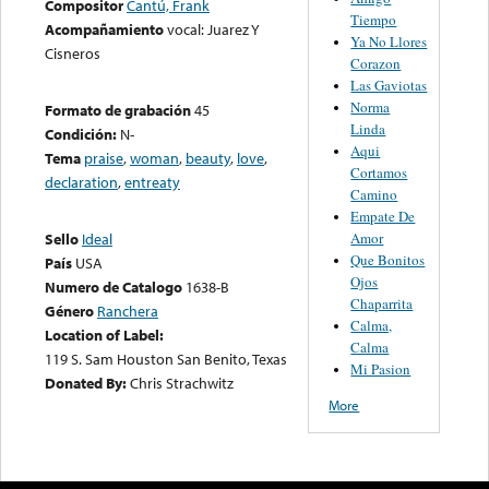
Compositor
Cantú, Frank
Tiempo
Acompañamiento
vocal: Juarez Y
Ya No Llores
Cisneros
Corazon
Las Gaviotas
Norma
Formato de grabación
45
Linda
Condición:
N-
Aqui
Tema
praise
,
woman
,
beauty
,
love
,
Cortamos
declaration
,
entreaty
Camino
Empate De
Amor
Sello
Ideal
Que Bonitos
País
USA
Ojos
Numero de Catalogo
1638-B
Chaparrita
Género
Ranchera
Calma,
Location of Label:
Calma
119 S. Sam Houston San Benito, Texas
Mi Pasion
Donated By:
Chris Strachwitz
More