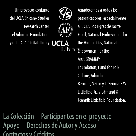
Un proyecto conjunto
Agradecemos a todos los
del UCLA Chicano Studies
patronicadores, especialmente
Research Center,
al UCLA Los Tigres de Norte
el Arhoolie Foundation,
Fund, National Endowment for
y del UCLA Digital Library
the Humanities, National
Endowment for the
Arts, GRAMMY
Foundation, Fund for Folk
Culture, Arhoolie
Records, Señor y la Señora E.W.
Littlefield Jr., y Edmund &
Jeannik Littlefield Foundation.
La Colección
Participantes en el proyecto
Apoyo
Derechos de Autor y Acceso
Contactos y Créditos