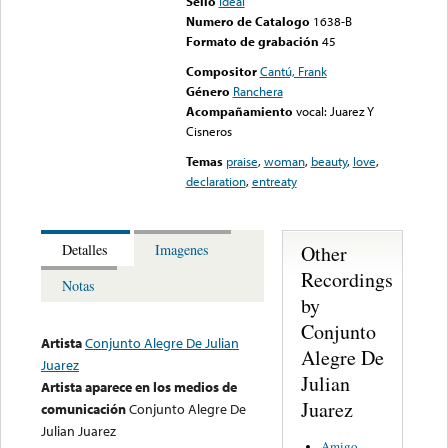
Sello
Ideal
Numero de Catalogo
1638-B
Formato de grabación
45
Compositor
Cantú, Frank
Género
Ranchera
Acompañamiento
vocal: Juarez Y
Cisneros
Temas
praise
,
woman
,
beauty
,
love
,
declaration
,
entreaty
Other
Detalles
Imagenes
Recordings
Notas
by
Conjunto
Artista
Conjunto Alegre De Julian
Alegre De
Juarez
Julian
Artista aparece en los medios de
Juarez
comunicación
Conjunto Alegre De
Julian Juarez
Amigo