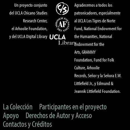
Un proyecto conjunto
Agradecemos a todos los
del UCLA Chicano Studies
patronicadores, especialmente
Research Center,
al UCLA Los Tigres de Norte
el Arhoolie Foundation,
Fund, National Endowment for
y del UCLA Digital Library
the Humanities, National
Endowment for the
Arts, GRAMMY
Foundation, Fund for Folk
Culture, Arhoolie
Records, Señor y la Señora E.W.
Littlefield Jr., y Edmund &
Jeannik Littlefield Foundation.
La Colección
Participantes en el proyecto
Apoyo
Derechos de Autor y Acceso
Contactos y Créditos