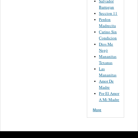
Salvador
Barragan
Seccion 11
Perdon
Madrecita
Carino Sin
Condicion
Dios Me
Negó
Mananitas
Texanas
Las
Mananitas
Amor De
Madre
Por El Amor
A Mi Madre
More