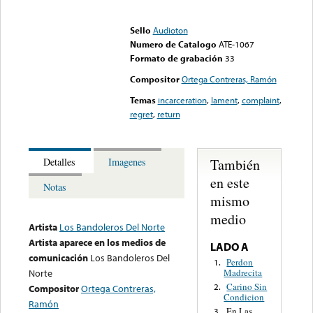
Error loading media: File
could not be played
Sello
Audioton
Numero de Catalogo
ATE-1067
Formato de grabación
33
Compositor
Ortega Contreras, Ramón
Temas
incarceration
,
lament
,
complaint
,
regret
,
return
También
Detalles
Imagenes
en este
Notas
mismo
medio
Artista
Los Bandoleros Del Norte
Artista aparece en los medios de
LADO A
comunicación
Los Bandoleros Del
Perdon
1.
Madrecita
Norte
Carino Sin
2.
Compositor
Ortega Contreras,
Condicion
Ramón
En Las
3.