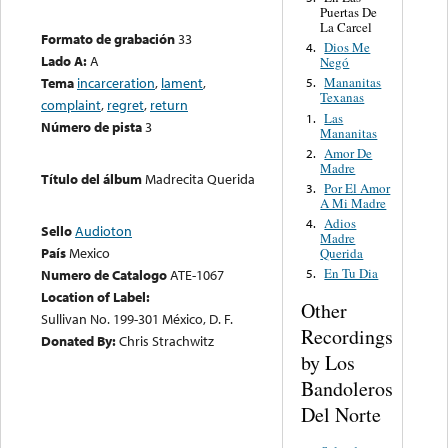
Puertas De
La Carcel
Formato de grabación
33
Dios Me
4.
Lado A:
A
Negó
Tema
incarceration
,
lament
,
Mananitas
5.
Texanas
complaint
,
regret
,
return
Las
1.
Número de pista
3
Mananitas
Amor De
2.
Madre
Título del álbum
Madrecita Querida
Por El Amor
3.
A Mi Madre
Adios
4.
Sello
Audioton
Madre
País
Mexico
Querida
En Tu Dia
Numero de Catalogo
ATE-1067
5.
Location of Label:
Other
Sullivan No. 199-301 México, D. F.
Recordings
Donated By:
Chris Strachwitz
by Los
Bandoleros
Del Norte