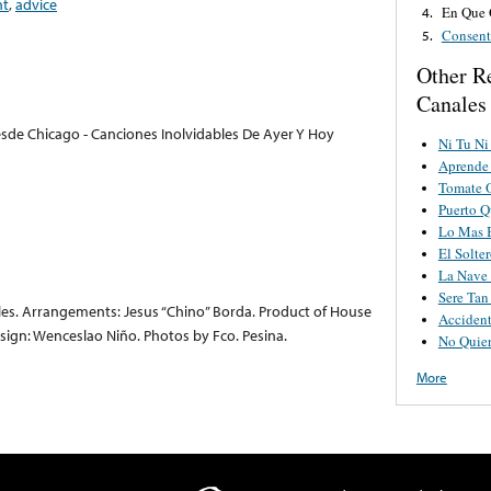
nt
,
advice
En Que
4.
Consent
5.
Other R
Canales
sde Chicago - Canciones Inolvidables De Ayer Y Hoy
Ni Tu Ni
Aprende
Tomate 
Puerto Q
Lo Mas 
El Solte
La Nave
Sere Tan
les. Arrangements: Jesus “Chino” Borda. Product of House
Acciden
sign: Wenceslao Niño. Photos by Fco. Pesina.
No Quie
More