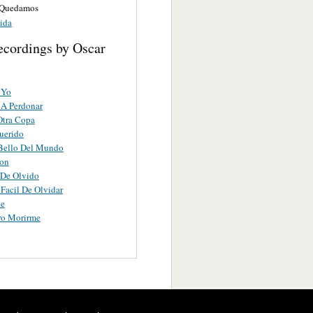
 Quedamos
ida
ecordings by Oscar
 Yo
 A Perdonar
Otra Copa
uerido
Bello Del Mundo
ron
 De Olvido
 Facil De Olvidar
te
ro Morirme