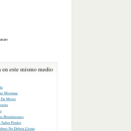
oacan
 en este mismo medio
te
ro Morirme
s De Mujer
onita
io
a Brindaremos
 Saber Perder
bres No Deben Llorar