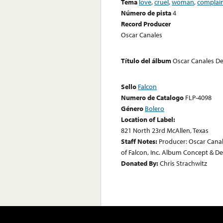
Tema
love
,
cruel
,
woman
,
complai
Número de pista
4
Record Producer
Oscar Canales
Título del álbum
Oscar Canales De
Sello
Falcon
Numero de Catalogo
FLP-4098
Género
Bolero
Location of Label:
821 North 23rd McAllen, Texas
Staff Notes:
Producer: Oscar Cana
of Falcon, Inc. Album Concept & De
Donated By:
Chris Strachwitz