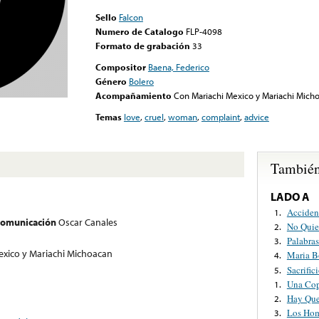
Sello
Falcon
Numero de Catalogo
FLP-4098
Formato de grabación
33
Compositor
Baena, Federico
Género
Bolero
Acompañamiento
Con Mariachi Mexico y Mariachi Mich
Temas
love
,
cruel
,
woman
,
complaint
,
advice
También
LADO A
Acciden
1.
 comunicación
Oscar Canales
No Quie
2.
Palabra
3.
exico y Mariachi Michoacan
Maria B
4.
Sacrific
5.
Una Cop
1.
Hay Que
2.
Los Hom
3.