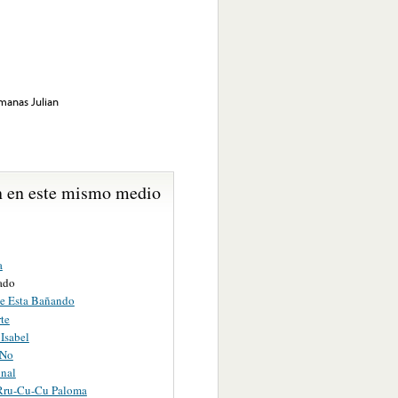
manas Julian
 en este mismo medio
a
ado
Se Esta Bañando
te
Isabel
 No
inal
Rru-Cu-Cu Paloma