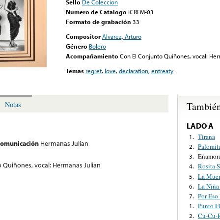
Sello
De Coleccion
Numero de Catalogo
ICREM-03
Formato de grabación
33
Compositor
Alvarez, Arturo
Género
Bolero
Acompañamiento
Con El Conjunto Quiñones, vocal: Her
Temas
regret
,
love
,
declaration
,
entreaty
También
Notas
LADO A
Tirana
1.
 comunicación
Hermanas Julian
Palomit
2.
Enamor
3.
o Quiñones, vocal: Hermanas Julian
Rosita 
4.
La Muer
5.
La Niña 
6.
Por Eso
7.
Punto F
1.
Cu-Cu-
2.