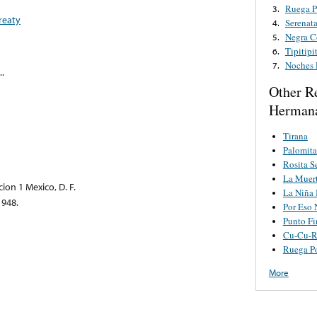
Ruega P
3.
reaty
Serenat
4.
Negra C
5.
Tipitipi
6.
Noches 
7.
..
Other R
Hermana
Tirana
Palomita
Rosita S
La Muer
ion 1 Mexico, D. F.
La Niña 
1948.
Por Eso 
Punto Fi
Cu-Cu-R
Ruega Po
More