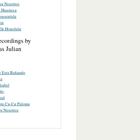
or Nosotros
a Huasteca
onsentida
tin
De Honolulu
ecordings by
s Julian
e Esta Bañando
te
Isabel
No
nal
ru-Cu-Cu Paloma
r Nosotros