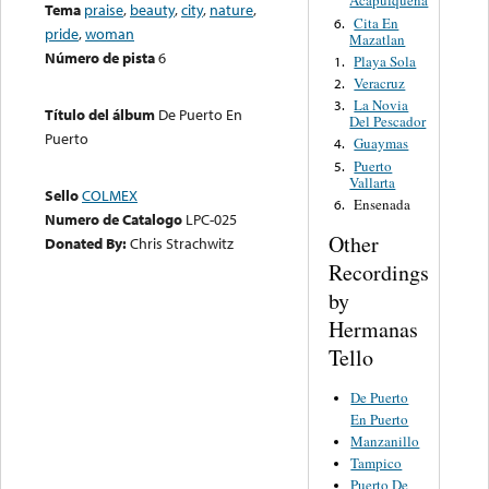
Acapulqueña
Tema
praise
,
beauty
,
city
,
nature
,
Cita En
6.
pride
,
woman
Mazatlan
Número de pista
6
Playa Sola
1.
Veracruz
2.
La Novia
3.
Título del álbum
De Puerto En
Del Pescador
Puerto
Guaymas
4.
Puerto
5.
Vallarta
Sello
COLMEX
Ensenada
6.
Numero de Catalogo
LPC-025
Other
Donated By:
Chris Strachwitz
Recordings
by
Hermanas
Tello
De Puerto
En Puerto
Manzanillo
Tampico
Puerto De