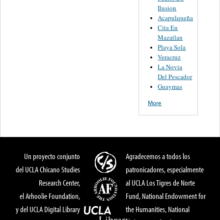
Ilusion
Acapulqueña
Cita En
Mazatlan
Playa Sola
Veracruz
La Novia
Del Pescador
Guaymas
More
Un proyecto conjunto
Agradecemos a todos los
del UCLA Chicano Studies
patronicadores, especialmente
Research Center,
al UCLA Los Tigres de Norte
el Arhoolie Foundation,
Fund, National Endowment for
y del UCLA Digital Library
the Humanities, National