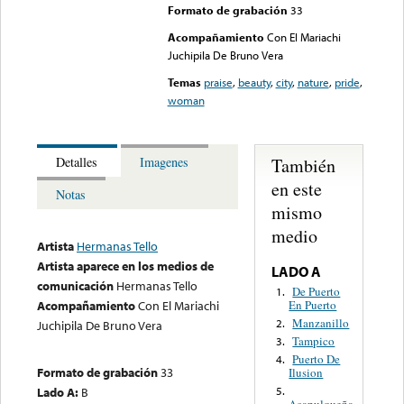
Formato de grabación
33
Acompañamiento
Con El Mariachi
Juchipila De Bruno Vera
Temas
praise
,
beauty
,
city
,
nature
,
pride
,
woman
También
Detalles
Imagenes
en este
Notas
mismo
medio
Artista
Hermanas Tello
Artista aparece en los medios de
LADO A
comunicación
Hermanas Tello
De Puerto
1.
En Puerto
Acompañamiento
Con El Mariachi
Manzanillo
2.
Juchipila De Bruno Vera
Tampico
3.
Puerto De
4.
Formato de grabación
33
Ilusion
Lado A:
B
5.