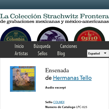
Skip to main content
Inicio
Búsqueda
Canciones
Artistas
Sellos
Blog
Español
Ensenada
de
Hermanas Tello
Audio excerpt
Error loading media: File
could not be played
Sello
COLMEX
Numero de Catalogo
LPC-025