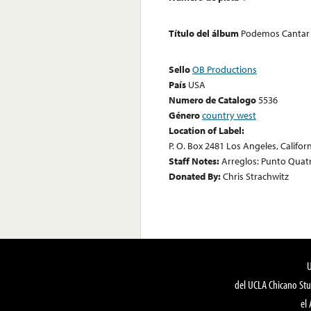
Título del álbum
Podemos Cantar C
Sello
OB Productions
País
USA
Numero de Catalogo
5536
Género
country west
Location of Label:
P. O. Box 2481 Los Angeles, Califor
Staff Notes:
Arreglos: Punto Quatr
Donated By:
Chris Strachwitz
del UCLA Chicano Stu
el