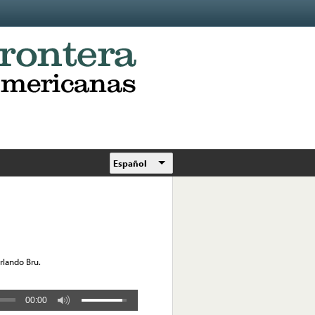
Español
rlando Bru.
00:00