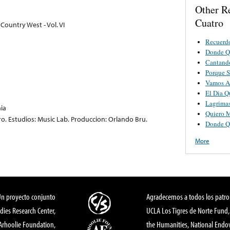
Other R
Cuatro
ountry West - Vol. VI
Recuerd
Donde Qu
Cantand
Porque S
Vamos A 
El Dia Q
Lagrima
nia
Quiero M
o. Estudios: Music Lab. Produccion: Orlando Bru.
Donde Qu
More
Un proyecto conjunto
Agradecemos a todos los patro
dies Research Center,
UCLA Los Tigres de Norte Fund
 Arhoolie Foundation,
the Humanities, National End