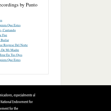
ecordings by Punto
os
iera Que Estes
o, Cantando
e Fue
Bailar
ue Regrese Del Norte
s De Mi Madre
irar En Tus Ojos
iera Que Estes
nicadores, especialmente al
, National Endowment for
owment for the