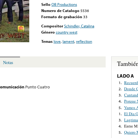
Sello
OB Productions
Numero de Catalogo
5536
Formato de grabación
33
Compositor
Schindler, Catalina
Género
country west
Temas
love
,
lament
,
reflection
También
Notas
LADO A
Recuerd
1.
 comunicación
Punto Cuatro
Donde Q
2.
Cantand
3.
Porque 
4.
Vamos A
5.
El Dia 
1.
Lagrima
3.
Entre M
4.
Quiero 
5.