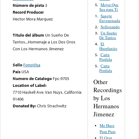
Mejor Que
Número de pista
3
5.
Sea para Ti
Record Producer
Sangre
1.
Hector Mora Marquez
Envenenada
Sollozando
2.
Un Sueño
3.
Título del álbum
Un Sueño De
De Tantos
Tantos...Homenaje a Los Dos Oros
El
4.
Con Los Hermanos Jimenez
Huerfanito
Carta
5.
Perdida
Sello
FonoVisa
Carta
5.
Perdida
País
USA
Numero de Catalogo
Fpc-9705
Other
Location of Label:
Recordings
7710 Haskell Ave. Van Nuys, California
by Los
91406
Hermanos
Donated By:
Chris Strachwitz
Jimenez
Me Hace
Pum Pum
El Gran