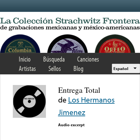
Skip to main content
Inicio
Búsqueda
Canciones
Artistas
Sellos
Blog
Español
Entrega Total
de
Los Hermanos
Jimenez
Audio excerpt
Error loading media: File
could not be played