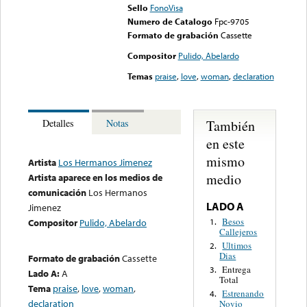
Sello
FonoVisa
Numero de Catalogo
Fpc-9705
Formato de grabación
Cassette
Compositor
Pulido, Abelardo
Temas
praise
,
love
,
woman
,
declaration
También
Detalles
Notas
en este
mismo
Artista
Los Hermanos Jimenez
medio
Artista aparece en los medios de
comunicación
Los Hermanos
LADO A
Jimenez
Besos
1.
Compositor
Pulido, Abelardo
Callejeros
Ultimos
2.
Dias
Formato de grabación
Cassette
Entrega
3.
Lado A:
A
Total
Tema
praise
,
love
,
woman
,
Estrenando
4.
declaration
Novio