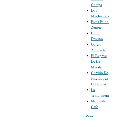
Compa
Dos
Muchachos
Estas Pelon
Zenon
Cruel
Destino
Quiero
Abrazarte
El Express
De La
Muerte
Corrido De
Jose Lopez
El Balazo
La
Tempranera
Moliendo
Cafe
More