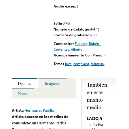
Audio excerpt
Error loading media: File
could not be played
Sello
ARO
Numero de Catalogo
A-145
Formato de grabación
33
Compositor
Fuentes, Rubén -
Cervantes, Alberto
Acompañamiento
Con Mariachi
Temas
love
,
complaint
,
dismissal
También
Detalles
Imagenes
en este
Notas
mismo
medio
Artista
Hermanas Padilla
Artista aparece en los medios de
LADO A
comunicación
Hermanas Padilla
Es Por
1.
Demas