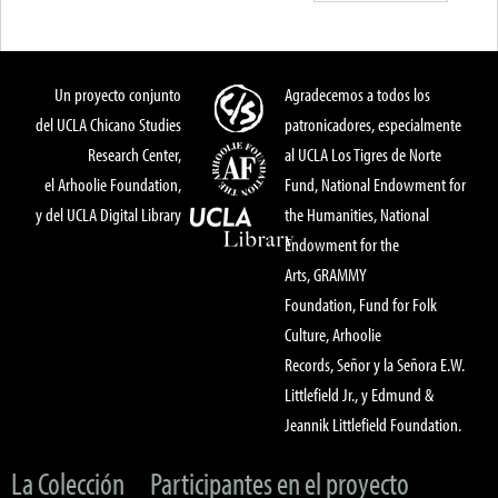
Un proyecto conjunto
Agradecemos a todos los
del UCLA Chicano Studies
patronicadores, especialmente
Research Center,
al UCLA Los Tigres de Norte
el Arhoolie Foundation,
Fund, National Endowment for
y del UCLA Digital Library
the Humanities, National
Endowment for the
Arts, GRAMMY
Foundation, Fund for Folk
Culture, Arhoolie
Records, Señor y la Señora E.W.
Littlefield Jr., y Edmund &
Jeannik Littlefield Foundation.
La Colección
Participantes en el proyecto