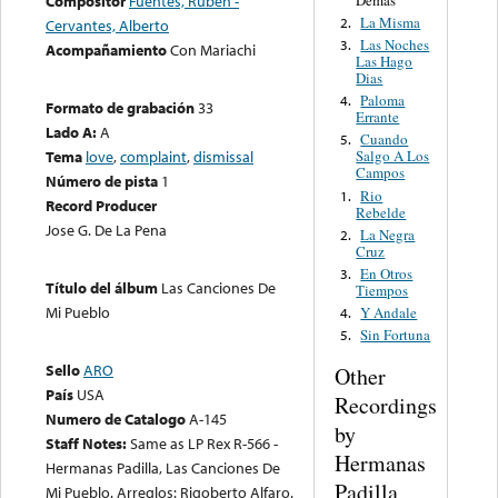
Compositor
Fuentes, Rubén -
La Misma
2.
Cervantes, Alberto
Las Noches
3.
Acompañamiento
Con Mariachi
Las Hago
Dias
Paloma
4.
Formato de grabación
33
Errante
Lado A:
A
Cuando
5.
Tema
love
,
complaint
,
dismissal
Salgo A Los
Campos
Número de pista
1
Rio
1.
Record Producer
Rebelde
Jose G. De La Pena
La Negra
2.
Cruz
En Otros
3.
Título del álbum
Las Canciones De
Tiempos
Mi Pueblo
Y Andale
4.
Sin Fortuna
5.
Sello
ARO
Other
País
USA
Recordings
Numero de Catalogo
A-145
by
Staff Notes:
Same as LP Rex R-566 -
Hermanas
Hermanas Padilla, Las Canciones De
Padilla
Mi Pueblo. Arreglos: Rigoberto Alfaro.