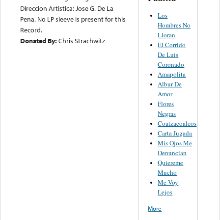
Direccion Artistica: Jose G. De La
Los
Pena. No LP sleeve is present for this
Hombres No
Record.
Lloran
Donated By:
Chris Strachwitz
El Corrido
De Luis
Coronado
Amapolita
Albur De
Amor
Flores
Negras
Coatzacoalcos
Carta Jugada
Mis Ojos Me
Denuncian
Quiereme
Mucho
Me Voy
Lejos
More