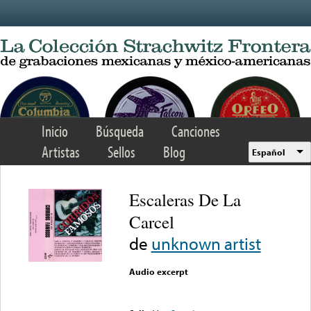
Skip to main content
Inicio
Búsqueda
Canciones
Artistas
Sellos
Blog
Español
Escaleras De La
Carcel
de
unknown artist
Audio excerpt
Error loading media: File
could not be played