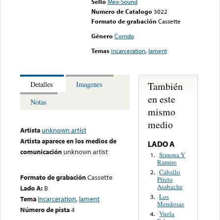
Sello
Mex-Sound
Numero de Catalogo
3022
Formato de grabación
Cassette
Género
Corrido
Temas
incarceration
,
lament
También
Detalles
Imagenes
en este
Notas
mismo
medio
Artista
unknown artist
Artista aparece en los medios de
LADO A
comunicación
unknown artist
Simona Y
1.
Ramiro
Caballo
2.
Formato de grabación
Cassette
Prieto
Asabache
Lado A:
B
Los
3.
Tema
incarceration
,
lament
Mendosas
Número de pista
4
Vuela
4.