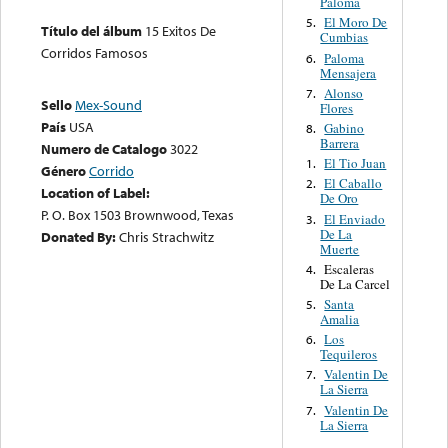
Paloma
El Moro De
5.
Título del álbum
15 Exitos De
Cumbias
Corridos Famosos
Paloma
6.
Mensajera
Alonso
7.
Sello
Mex-Sound
Flores
País
USA
Gabino
8.
Barrera
Numero de Catalogo
3022
El Tio Juan
1.
Género
Corrido
El Caballo
2.
Location of Label:
De Oro
P. O. Box 1503 Brownwood, Texas
El Enviado
3.
De La
Donated By:
Chris Strachwitz
Muerte
Escaleras
4.
De La Carcel
Santa
5.
Amalia
Los
6.
Tequileros
Valentin De
7.
La Sierra
Valentin De
7.
La Sierra