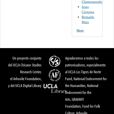
Charrasqueado
Jesus
Cristerna
Bernardo
Mata
More
Un proyecto conjunto
Agradecemos a todos los
del UCLA Chicano Studies
patronicadores, especialmente
Research Center,
al UCLA Los Tigres de Norte
el Arhoolie Foundation,
Fund, National Endowment for
y del UCLA Digital Library
the Humanities, National
Endowment for the
Arts, GRAMMY
Foundation, Fund for Folk
Culture, Arhoolie