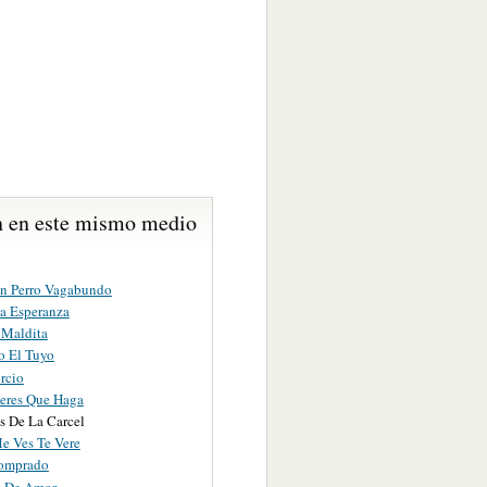
 en este mismo medio
 Perro Vagabundo
a Esperanza
 Maldita
o El Tuyo
rcio
eres Que Haga
s De La Carcel
 Ves Te Vere
omprado
n De Amor