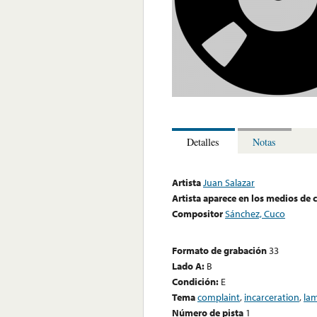
Detalles
Notas
Artista
Juan Salazar
Artista aparece en los medios de
Compositor
Sánchez, Cuco
Formato de grabación
33
Lado A:
B
Condición:
E
Tema
complaint
,
incarceration
,
la
Número de pista
1