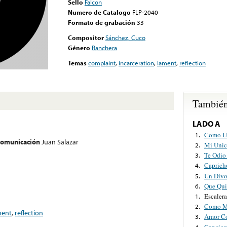
Sello
Falcon
Numero de Catalogo
FLP-2040
Formato de grabación
33
Compositor
Sánchez, Cuco
Género
Ranchera
Temas
complaint
,
incarceration
,
lament
,
reflection
También
LADO A
Como Un
1.
 comunicación
Juan Salazar
Mi Unic
2.
Te Odio
3.
Caprich
4.
Un Divo
5.
Que Qui
6.
Escalera
1.
Como Me
2.
ment
,
reflection
Amor C
3.
Cancio
4.