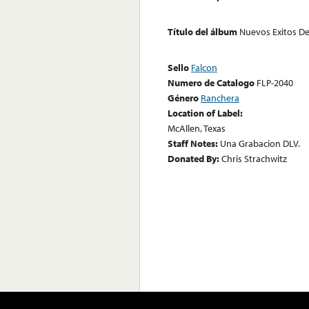
Título del álbum
Nuevos Exitos De
Sello
Falcon
Numero de Catalogo
FLP-2040
Género
Ranchera
Location of Label:
McAllen, Texas
Staff Notes:
Una Grabacion DLV.
Donated By:
Chris Strachwitz