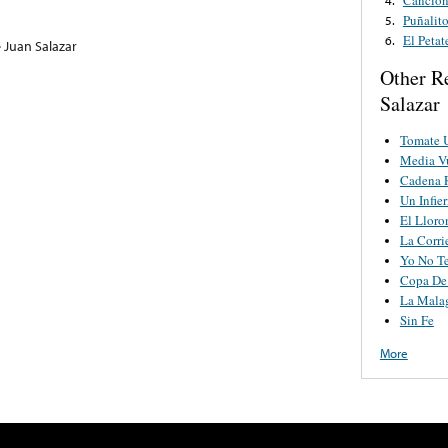
Puñalit
5.
El Petat
6.
 Juan Salazar
Other R
Salazar
Tomate 
Media V
Cadena 
Un Infie
El Lloro
La Corri
Yo No T
Copa De
La Mala
Sin Fe
More