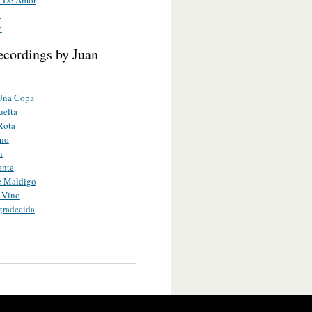
o
e
ecordings by Juan
Una Copa
uelta
Rota
rno
n
ente
e Maldigo
 Vino
gradecida