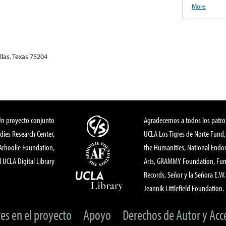
More
las, Texas 75204
Un proyecto conjunto
Agradecemos a todos los patro
dies Research Center,
UCLA Los Tigres de Norte Fund
 Arhoolie Foundation,
the Humanities, National End
l UCLA Digital Library
Arts, GRAMMY Foundation, Fund
Records, Señor y la Señora E.W. 
Jeannik Littlefield Foundation.
tes en el proyecto
Apoyo
Derechos de Autor y Acc