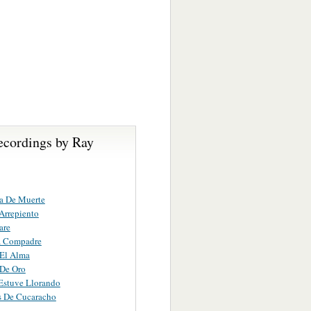
ecordings by Ray
a De Muerte
Arrepiento
are
a Compadre
 El Alma
 De Oro
Estuve Llorando
s De Cucaracho