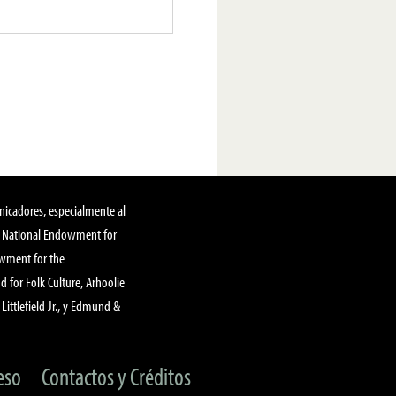
nicadores, especialmente al
, National Endowment for
owment for the
 for Folk Culture, Arhoolie
Littlefield Jr., y Edmund &
eso
Contactos y Créditos