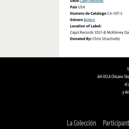
Sello
Capri Records
País
USA
Numero de Catalogo
CA-107-2
Género
Bolero
Location of Label:
Capri Records 3521-B McKinney Dal
Donated By:
Chris Strachwitz
del UCLA Chicano Stu
el
y de
La Colección
Participan