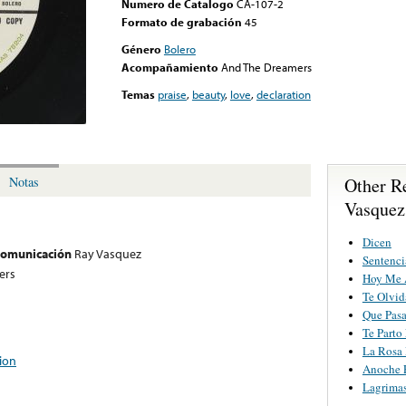
Numero de Catalogo
CA-107-2
Formato de grabación
45
Género
Bolero
Acompañamiento
And The Dreamers
Temas
praise
,
beauty
,
love
,
declaration
Other R
Notas
Vasquez
Dicen
 comunicación
Ray Vasquez
Sentenci
ers
Hoy Me 
Te Olvid
Que Pas
Te Parto
La Rosa
ion
Anoche 
Lagrima