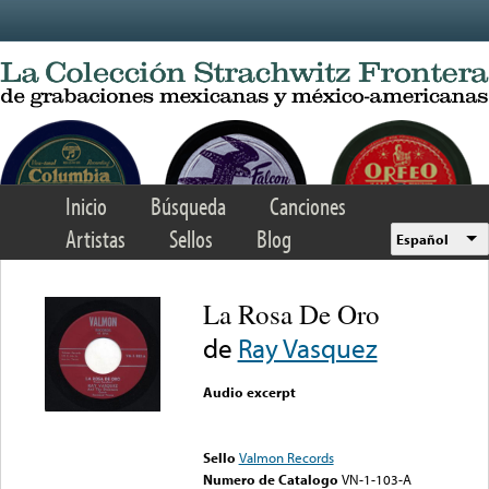
Skip to main content
Inicio
Búsqueda
Canciones
Artistas
Sellos
Blog
Español
La Rosa De Oro
de
Ray Vasquez
Audio excerpt
Error loading media: File
could not be played
Sello
Valmon Records
Numero de Catalogo
VN-1-103-A