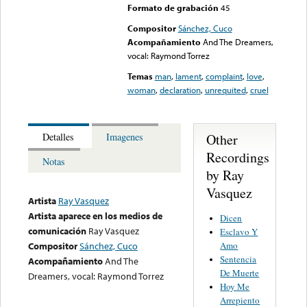
Formato de grabación
45
Compositor
Sánchez, Cuco
Acompañamiento
And The Dreamers,
vocal: Raymond Torrez
Temas
man
,
lament
,
complaint
,
love
,
woman
,
declaration
,
unrequited
,
cruel
Other
Detalles
Imagenes
Recordings
Notas
by Ray
Vasquez
Artista
Ray Vasquez
Artista aparece en los medios de
Dicen
comunicación
Ray Vasquez
Esclavo Y
Amo
Compositor
Sánchez, Cuco
Sentencia
Acompañamiento
And The
De Muerte
Dreamers, vocal: Raymond Torrez
Hoy Me
Arrepiento