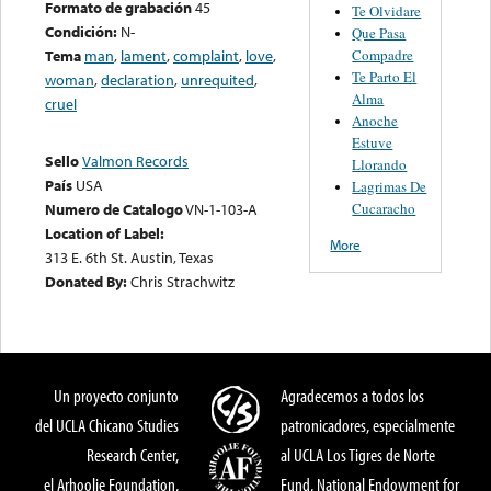
Formato de grabación
45
Te Olvidare
Condición:
N-
Que Pasa
Compadre
Tema
man
,
lament
,
complaint
,
love
,
Te Parto El
woman
,
declaration
,
unrequited
,
Alma
cruel
Anoche
Estuve
Sello
Valmon Records
Llorando
País
USA
Lagrimas De
Cucaracho
Numero de Catalogo
VN-1-103-A
Location of Label:
More
313 E. 6th St. Austin, Texas
Donated By:
Chris Strachwitz
Un proyecto conjunto
Agradecemos a todos los
del UCLA Chicano Studies
patronicadores, especialmente
Research Center,
al UCLA Los Tigres de Norte
el Arhoolie Foundation,
Fund, National Endowment for