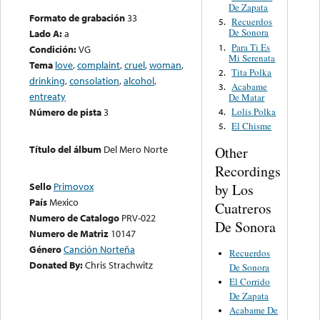
De Zapata
Formato de grabación
33
Recuerdos
5.
De Sonora
Lado A:
a
Para Ti Es
1.
Condición:
VG
Mi Serenata
Tema
love
,
complaint
,
cruel
,
woman
,
Tita Polka
2.
drinking
,
consolation
,
alcohol
,
Acabame
3.
entreaty
De Matar
Lolis Polka
Número de pista
3
4.
El Chisme
5.
Título del álbum
Del Mero Norte
Other
Recordings
Sello
Primovox
by Los
País
Mexico
Cuatreros
Numero de Catalogo
PRV-022
De Sonora
Numero de Matriz
10147
Género
Canción Norteña
Recuerdos
Donated By:
Chris Strachwitz
De Sonora
El Corrido
De Zapata
Acabame De