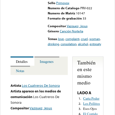
Sello
Primovox
Numero de Catalogo
PRV-022
Numero de Matriz
10147
Formato de grabación
33
Compositor
Vazquez, Jesus
Género
Canción Norteña
Temas
love
,
complaint
,
cruel
,
woman
,
drinking
,
consolation
,
alcohol
,
entreaty
También
Detalles
Imagenes
en este
Notas
mismo
medio
Artista
Los Cuatreros De Sonora
Artista aparece en los medios de
LADO A
comunicación
Los Cuatreros De
Carta Poder
1.
Sonora
Los Pollitos
2.
Compositor
Vazquez, Jesus
Esos Ojos
3.
El Corrido
4.