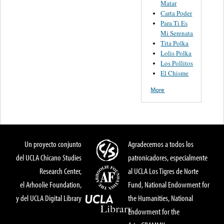
Matar
Carta Poder
Para Ti Es
Mi Serenata
Tita Polka
Lolis Polka
Los Pollitos
El Chisme
More
Un proyecto conjunto
Agradecemos a todos los
del UCLA Chicano Studies
patronicadores, especialmente
Research Center,
al UCLA Los Tigres de Norte
el Arhoolie Foundation,
Fund, National Endowment for
y del UCLA Digital Library
the Humanities, National
Endowment for the