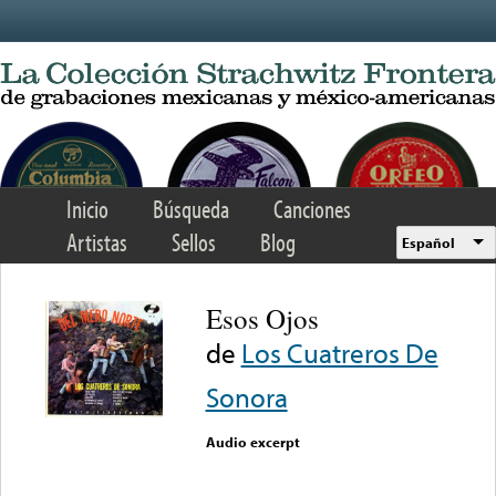
Skip to main content
Inicio
Búsqueda
Canciones
Artistas
Sellos
Blog
Español
Esos Ojos
de
Los Cuatreros De
Sonora
Audio excerpt
Error loading media: File
could not be played