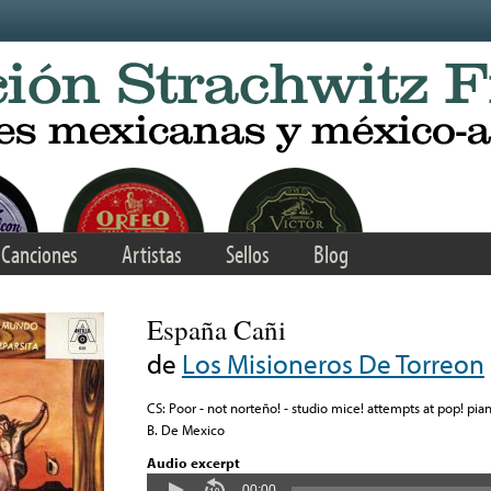
Canciones
Artistas
Sellos
Blog
España Cañi
de
Los Misioneros De Torreon
CS: Poor - not norteño! - studio mice! attempts at pop! pian
B. De Mexico
Audio excerpt
00:00