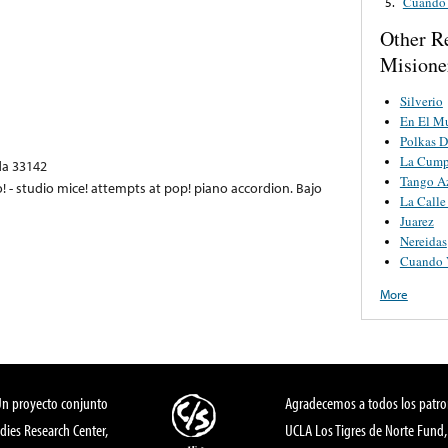
Cuando 
5.
Other R
Misione
Silverio
En El M
Polkas 
La Cump
ida 33142
Tango A
! - studio mice! attempts at pop! piano accordion. Bajo
La Calle
Juarez
Nereidas
Cuando V
More
Un proyecto conjunto
Agradecemos a todos los patro
dies Research Center,
UCLA Los Tigres de Norte Fund