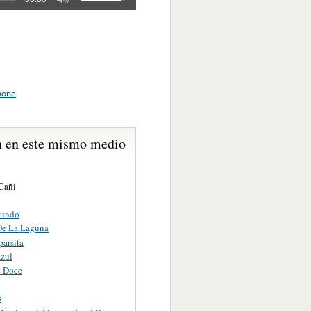
hone
 en este mismo medio
Cañi
Mundo
De La Laguna
arsita
zul
e Doce
s