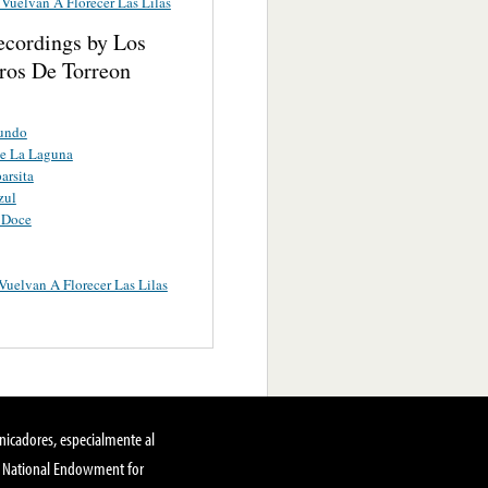
Vuelvan A Florecer Las Lilas
ecordings by Los
ros De Torreon
undo
De La Laguna
arsita
zul
 Doce
uelvan A Florecer Las Lilas
nicadores, especialmente al
, National Endowment for