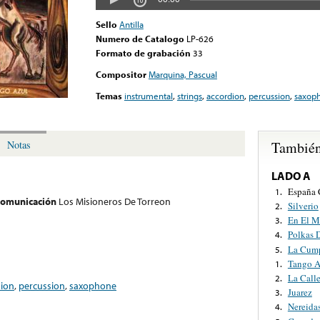
Sello
Antilla
Numero de Catalogo
LP-626
Formato de grabación
33
Compositor
Marquina, Pascual
Temas
instrumental
,
strings
,
accordion
,
percussion
,
saxop
También
Notas
LADO A
España 
1.
 comunicación
Los Misioneros De Torreon
Silverio
2.
En El 
3.
Polkas 
4.
La Cump
5.
Tango A
1.
La Call
2.
dion
,
percussion
,
saxophone
Juarez
3.
Nereida
4.