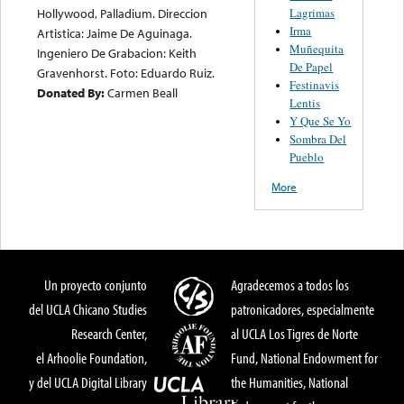
Hollywood, Palladium. Direccion
Lagrimas
Irma
Artistica: Jaime De Aguinaga.
Muñequita
Ingeniero De Grabacion: Keith
De Papel
Gravenhorst. Foto: Eduardo Ruiz.
Festinavis
Donated By:
Carmen Beall
Lentis
Y Que Se Yo
Sombra Del
Pueblo
More
Un proyecto conjunto
Agradecemos a todos los
del UCLA Chicano Studies
patronicadores, especialmente
Research Center,
al UCLA Los Tigres de Norte
el Arhoolie Foundation,
Fund, National Endowment for
y del UCLA Digital Library
the Humanities, National