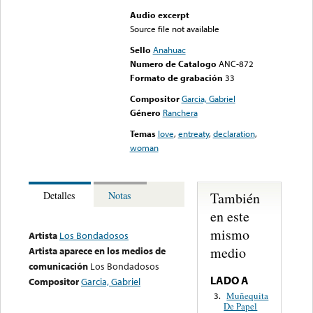
Audio excerpt
Source file not available
Sello
Anahuac
Numero de Catalogo
ANC-872
Formato de grabación
33
Compositor
Garcia, Gabriel
Género
Ranchera
Temas
love
,
entreaty
,
declaration
,
woman
También
Detalles
Notas
en este
mismo
Artista
Los Bondadosos
medio
Artista aparece en los medios de
comunicación
Los Bondadosos
LADO A
Compositor
Garcia, Gabriel
Muñequita
3.
De Papel