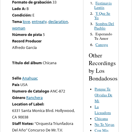
Formato de grabación
33
Festinavis
1.
Lentis
Lado A:
B
Y Que Se
2.
Condición:
E
Yo
Tema
love
,
entreaty
,
declaration
,
Sombra Del
3.
woman
Pueblo
Esperando
Número de pista
5
5.
Tu Amor
Record Producer
Canoga
6.
Alfredo Garcia
Other
Recordings
Título del álbum
Chicana
by Los
Bondadosos
Sello
Anahuac
País
USA
Porque Te
Numero de Catalogo
ANC-872
Olvidas De
Género
Ranchera
Mi
Location of Label:
La
6331 Santa Monica Blvd. Hollywood,
Licuadora
CA 90038
Chicana
Staff Notes:
“Orquesta Triunfadora
No Te Vayas
Del Año” Concurso De Mr. T.V.
Con Mis