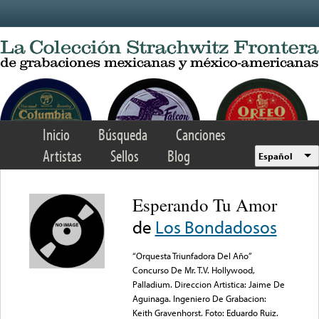
Skip to main content
Inicio
Búsqueda
Canciones
Artistas
Sellos
Blog
Español
Esperando Tu Amor
de
Los Bondadosos
“Orquesta Triunfadora Del Año”
Concurso De Mr. T.V. Hollywood,
Palladium. Direccion Artistica: Jaime De
Aguinaga. Ingeniero De Grabacion:
Keith Gravenhorst. Foto: Eduardo Ruiz.