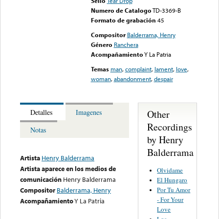
Sello
Tear Drop
Numero de Catalogo
TD-3369-B
Formato de grabación
45
Compositor
Balderrama, Henry
Género
Ranchera
Acompañamiento
Y La Patria
Temas
man
,
complaint
,
lament
,
love
,
woman
,
abandonment
,
despair
Other
Detalles
Imagenes
Recordings
Notas
by Henry
Balderrama
Artista
Henry Balderrama
Artista aparece en los medios de
Olvidame
comunicación
Henry Balderrama
El Hungaro
Por Tu Amor
Compositor
Balderrama, Henry
- For Your
Acompañamiento
Y La Patria
Love
Los