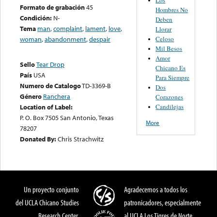
Formato de grabación
45
Hombres No
Condición:
N-
Deben
Tema
man
,
complaint
,
lament
,
love
,
Llorar
Celoso
woman
,
abandonment
,
despair
Mil Besos
Amor
Sello
Tear Drop
Chicano Es
País
USA
Para Siempre
Numero de Catalogo
TD-3369-B
Dos
Género
Ranchera
Corazones
Candilejas
Location of Label:
P. O. Box 7505 San Antonio, Texas
More
78207
Donated By:
Chris Strachwitz
Un proyecto conjunto
Agradecemos a todos los
del UCLA Chicano Studies
patronicadores, especialmente
Research Center,
al UCLA Los Tigres de Norte