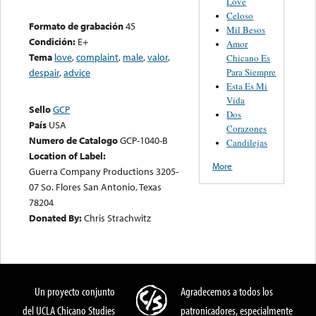
Love
Celoso
Formato de grabación
45
Mil Besos
Condición:
E+
Amor
Tema
love
,
complaint
,
male
,
valor
,
Chicano Es
Para Siempre
despair
,
advice
Esta Es Mi
Vida
Sello
GCP
Dos
País
USA
Corazones
Numero de Catalogo
GCP-1040-B
Candilejas
Location of Label:
More
Guerra Company Productions 3205-
07 So. Flores San Antonio, Texas
78204
Donated By:
Chris Strachwitz
Un proyecto conjunto
Agradecemos a todos los
del UCLA Chicano Studies
patronicadores, especialmente