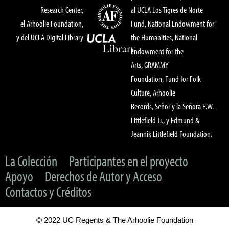
Research Center,
al UCLA Los Tigres de Norte
el Arhoolie Foundation,
Fund, National Endowment for
y del UCLA Digital Library
the Humanities, National
Endowment for the
Arts, GRAMMY
Foundation, Fund for Folk
Culture, Arhoolie
Records, Señor y la Señora E.W.
Littlefield Jr., y Edmund &
Jeannik Littlefield Foundation.
La Colección
Participantes en el proyecto
Apoyo
Derechos de Autor y Acceso
Contactos y Créditos
© 2022 UC Regents & The Arhoolie Foundation