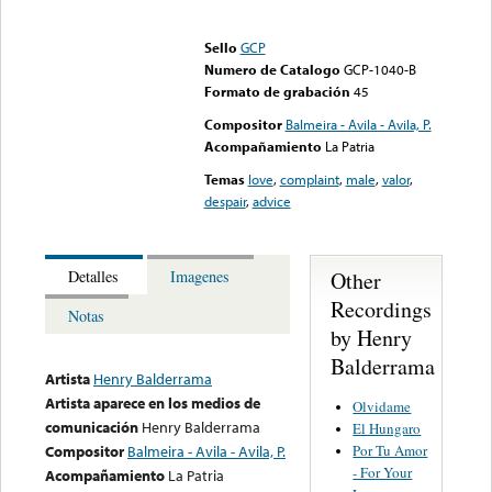
Error loading media: File
could not be played
Sello
GCP
Numero de Catalogo
GCP-1040-B
Formato de grabación
45
Compositor
Balmeira - Avila - Avila, P.
Acompañamiento
La Patria
Temas
love
,
complaint
,
male
,
valor
,
despair
,
advice
Other
Detalles
Imagenes
Recordings
Notas
by Henry
Balderrama
Artista
Henry Balderrama
Artista aparece en los medios de
Olvidame
comunicación
Henry Balderrama
El Hungaro
Por Tu Amor
Compositor
Balmeira - Avila - Avila, P.
- For Your
Acompañamiento
La Patria