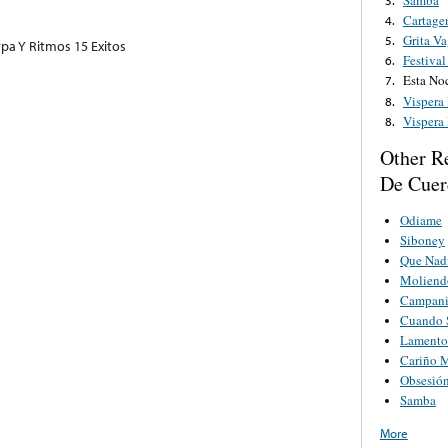
Cartage
4.
Grita V
5.
pa Y Ritmos 15 Exitos
Festival
6.
Esta No
7.
Vispera
8.
Vispera
8.
Other Re
De Cuer
Odiame
Siboney
Que Nadi
Moliend
Campanit
Cuando 
Lamento
Cariño 
Obsesió
Samba
More