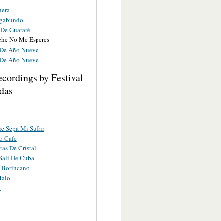
nera
agabundo
 De Guararé
che No Me Esperes
 De Año Nuevo
 De Año Nuevo
cordings by Festival
das
e Sepa Mi Sufrir
o Cafe
as De Cristal
Sali De Cuba
 Borincano
Malo
n