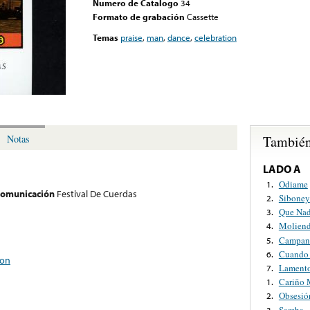
Numero de Catalogo
34
Formato de grabación
Cassette
Temas
praise
,
man
,
dance
,
celebration
También
Notas
LADO A
Odiame
1.
 comunicación
Festival De Cuerdas
Siboney
2.
Que Nad
3.
Moliend
4.
Campani
5.
Cuando 
6.
ion
Lamento
7.
Cariño 
1.
Obsesió
2.
Samba
3.