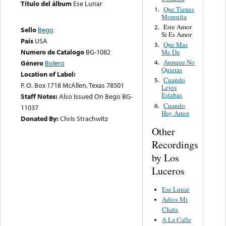
Título del álbum
Ese Lunar
Que Tienes
1.
Morenita
Este Amor
2.
Sello
Bego
Si Es Amor
País
USA
Que Mas
3.
Numero de Catalogo
BG-1082
Me Da
Aunque No
Género
Bolero
4.
Quieras
Location of Label:
Cuando
5.
P. O. Box 1718 McAllen, Texas 78501
Lejos
Estabas
Staff Notes:
Also Issued On Bego BG-
Cuando
6.
11037
Hay Amor
Donated By:
Chris Strachwitz
Other
Recordings
by Los
Luceros
Ese Lunar
Adios Mi
Chata
A La Calle