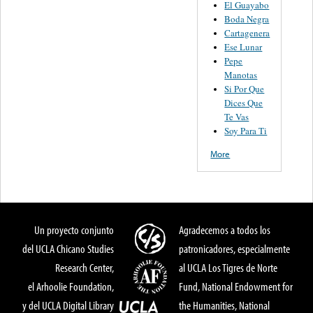
El Guayabo
Boda Negra
Cartagenera
Ese Lunar
Pepe
Manotas
Si Por Que
Dices Que
Te Vas
Soy Para Ti
More
Un proyecto conjunto
Agradecemos a todos los
del UCLA Chicano Studies
patronicadores, especialmente
Research Center,
al UCLA Los Tigres de Norte
el Arhoolie Foundation,
Fund, National Endowment for
y del UCLA Digital Library
the Humanities, National