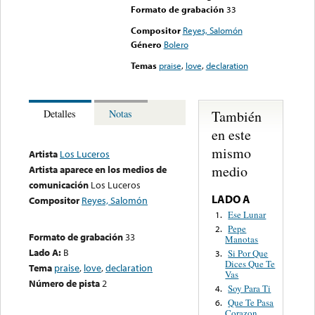
Formato de grabación
33
Compositor
Reyes, Salomón
Género
Bolero
Temas
praise
,
love
,
declaration
También
Detalles
Notas
en este
mismo
Artista
Los Luceros
medio
Artista aparece en los medios de
comunicación
Los Luceros
LADO A
Compositor
Reyes, Salomón
Ese Lunar
1.
Pepe
2.
Formato de grabación
33
Manotas
Lado A:
B
Si Por Que
3.
Dices Que Te
Tema
praise
,
love
,
declaration
Vas
Número de pista
2
Soy Para Ti
4.
Que Te Pasa
6.
Corazon