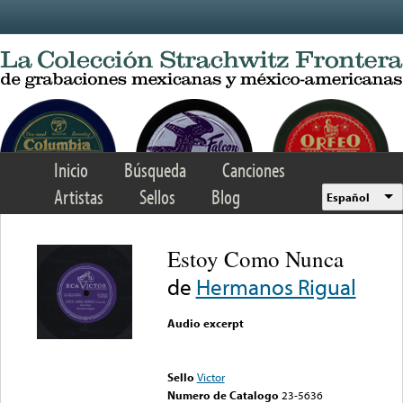
Skip to main content
Inicio
Búsqueda
Canciones
Artistas
Sellos
Blog
Español
Estoy Como Nunca
de
Hermanos Rigual
Audio excerpt
Error loading media: File
could not be played
Sello
Victor
Numero de Catalogo
23-5636