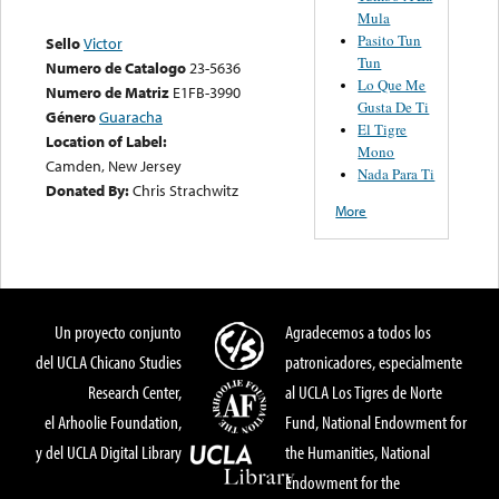
Mula
Pasito Tun
Sello
Victor
Tun
Numero de Catalogo
23-5636
Lo Que Me
Numero de Matriz
E1FB-3990
Gusta De Ti
Género
Guaracha
El Tigre
Location of Label:
Mono
Camden, New Jersey
Nada Para Ti
Donated By:
Chris Strachwitz
More
Un proyecto conjunto
Agradecemos a todos los
del UCLA Chicano Studies
patronicadores, especialmente
Research Center,
al UCLA Los Tigres de Norte
el Arhoolie Foundation,
Fund, National Endowment for
y del UCLA Digital Library
the Humanities, National
Endowment for the