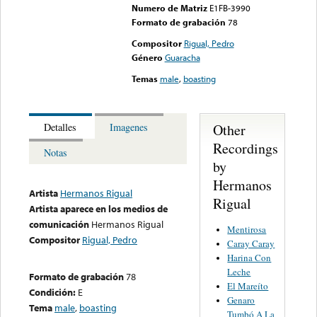
Numero de Matriz
E1FB-3990
Formato de grabación
78
Compositor
Rigual, Pedro
Género
Guaracha
Temas
male
,
boasting
Other
Detalles
Imagenes
Recordings
Notas
by
Hermanos
Artista
Hermanos Rigual
Rigual
Artista aparece en los medios de
comunicación
Hermanos Rigual
Mentirosa
Compositor
Rigual, Pedro
Caray Caray
Harina Con
Leche
Formato de grabación
78
El Mareíto
Condición:
E
Genaro
Tema
male
,
boasting
Tumbó A La