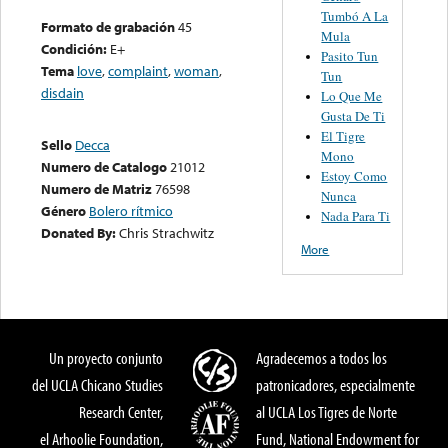
Tumbó A La
Formato de grabación
45
Mula
Condición:
E+
Pasito Tun
Tema
love
,
complaint
,
woman
,
Tun
disdain
Lo Que Me
Gusta De Ti
El Tigre
Sello
Decca
Mono
Numero de Catalogo
21012
Estoy Como
Numero de Matriz
76598
Nunca
Género
Bolero rítmico
Nada Para Ti
Donated By:
Chris Strachwitz
More
Un proyecto conjunto
Agradecemos a todos los
del UCLA Chicano Studies
patronicadores, especialmente
Research Center,
al UCLA Los Tigres de Norte
el Arhoolie Foundation,
Fund, National Endowment for