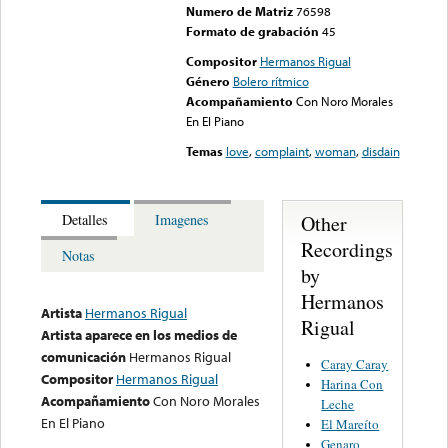
Numero de Matriz
76598
Formato de grabación
45
Compositor
Hermanos Rigual
Género
Bolero rítmico
Acompañamiento
Con Noro Morales
En El Piano
Temas
love
,
complaint
,
woman
,
disdain
Other
Detalles
Imagenes
Recordings
Notas
by
Hermanos
Artista
Hermanos Rigual
Rigual
Artista aparece en los medios de
comunicación
Hermanos Rigual
Caray Caray
Compositor
Hermanos Rigual
Harina Con
Acompañamiento
Con Noro Morales
Leche
En El Piano
El Mareíto
Genaro