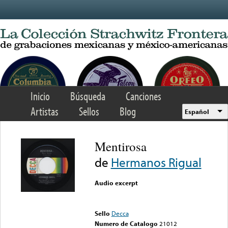
Skip to main content
Inicio
Búsqueda
Canciones
Artistas
Sellos
Blog
Español
Mentirosa
de
Hermanos Rigual
Audio excerpt
Error loading media: File
could not be played
Sello
Decca
Numero de Catalogo
21012