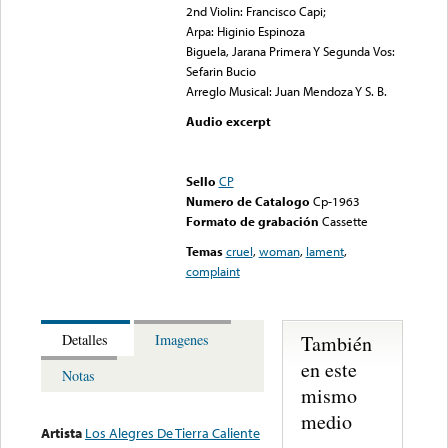
2nd Violin: Francisco Capi;
Arpa: Higinio Espinoza
Biguela, Jarana Primera Y Segunda Vos:
Sefarin Bucio
Arreglo Musical: Juan Mendoza Y S. B.
Audio excerpt
Error loading media: File
could not be played
Sello
CP
Numero de Catalogo
Cp-1963
Formato de grabación
Cassette
Temas
cruel
,
woman
,
lament
,
complaint
También
Detalles
Imagenes
en este
Notas
mismo
medio
Artista
Los Alegres De Tierra Caliente