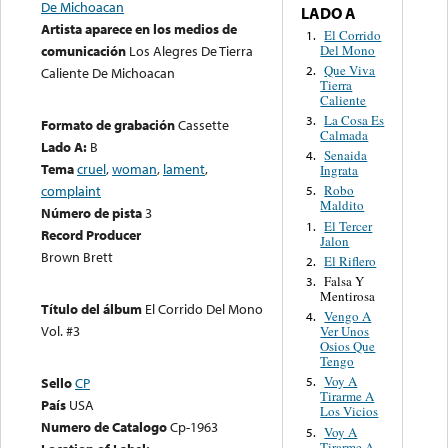
De Michoacan
LADO A
Artista aparece en los medios de
El Corrido
1.
Del Mono
comunicación
Los Alegres De Tierra
Que Viva
2.
Caliente De Michoacan
Tierra
Caliente
La Cosa Es
3.
Formato de grabación
Cassette
Calmada
Lado A:
B
Senaida
4.
Tema
cruel
,
woman
,
lament
,
Ingrata
complaint
Robo
5.
Maldito
Número de pista
3
El Tercer
1.
Record Producer
Jalon
Brown Brett
El Riflero
2.
Falsa Y
3.
Mentirosa
Título del álbum
El Corrido Del Mono
Vengo A
4.
Vol. #3
Ver Unos
Osios Que
Tengo
Voy A
Sello
CP
5.
Tirarme A
País
USA
Los Vicios
Numero de Catalogo
Cp-1963
Voy A
5.
Tirarme A