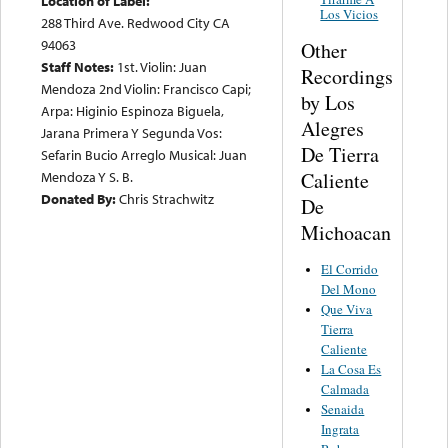
Location of Label:
Los Vicios
288 Third Ave. Redwood City CA
94063
Other
Staff Notes:
1st. Violin: Juan
Recordings
Mendoza 2nd Violin: Francisco Capi;
by Los
Arpa: Higinio Espinoza Biguela,
Alegres
Jarana Primera Y Segunda Vos:
De Tierra
Sefarin Bucio Arreglo Musical: Juan
Caliente
Mendoza Y S. B.
Donated By:
Chris Strachwitz
De
Michoacan
El Corrido
Del Mono
Que Viva
Tierra
Caliente
La Cosa Es
Calmada
Senaida
Ingrata