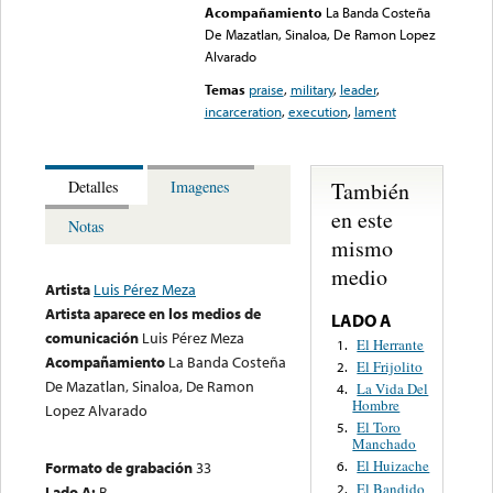
Acompañamiento
La Banda Costeña
De Mazatlan, Sinaloa, De Ramon Lopez
Alvarado
Temas
praise
,
military
,
leader
,
incarceration
,
execution
,
lament
También
Detalles
Imagenes
en este
Notas
mismo
medio
Artista
Luis Pérez Meza
Artista aparece en los medios de
LADO A
comunicación
Luis Pérez Meza
El Herrante
1.
Acompañamiento
La Banda Costeña
El Frijolito
2.
De Mazatlan, Sinaloa, De Ramon
La Vida Del
4.
Hombre
Lopez Alvarado
El Toro
5.
Manchado
El Huizache
Formato de grabación
33
6.
El Bandido
2.
Lado A:
B