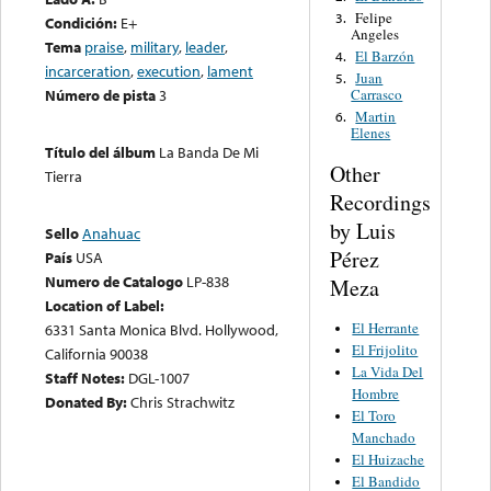
Felipe
3.
Condición:
E+
Angeles
Tema
praise
,
military
,
leader
,
El Barzón
4.
incarceration
,
execution
,
lament
Juan
5.
Carrasco
Número de pista
3
Martin
6.
Elenes
Título del álbum
La Banda De Mi
Other
Tierra
Recordings
by Luis
Sello
Anahuac
Pérez
País
USA
Numero de Catalogo
LP-838
Meza
Location of Label:
El Herrante
6331 Santa Monica Blvd. Hollywood,
El Frijolito
California 90038
La Vida Del
Staff Notes:
DGL-1007
Hombre
Donated By:
Chris Strachwitz
El Toro
Manchado
El Huizache
El Bandido