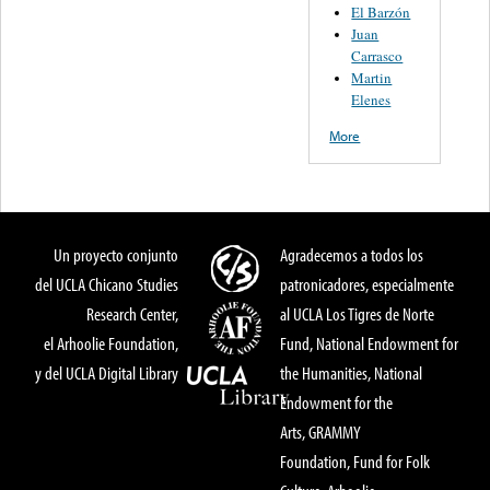
El Barzón
Juan
Carrasco
Martin
Elenes
More
Un proyecto conjunto
Agradecemos a todos los
del UCLA Chicano Studies
patronicadores, especialmente
Research Center,
al UCLA Los Tigres de Norte
el Arhoolie Foundation,
Fund, National Endowment for
y del UCLA Digital Library
the Humanities, National
Endowment for the
Arts, GRAMMY
Foundation, Fund for Folk