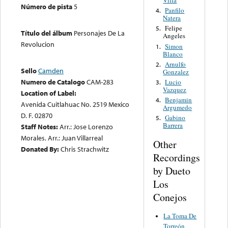
Villa
Número de pista
5
Panfilo
4.
Natera
Felipe
5.
Título del álbum
Personajes De La
Angeles
Revolucion
Simon
1.
Blanco
Arnulfo
2.
Sello
Camden
Gonzalez
Numero de Catalogo
CAM-283
Lucio
3.
Vazquez
Location of Label:
Benjamin
4.
Avenida Cuitlahuac No. 2519 Mexico
Argumedo
D. F. 02870
Gabino
5.
Barrera
Staff Notes:
Arr.: Jose Lorenzo
Morales. Arr.: Juan Villarreal
Other
Donated By:
Chris Strachwitz
Recordings
by Dueto
Los
Conejos
La Toma De
Torreón