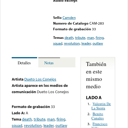
Audio excerpt
Error loading media: File
could not be played
Sello
Camden
Numero de Catalogo
CAM-283
Formato de grabación
33
Temas
death
,
tribute
,
man
,
firing
,
squad
,
revolution
,
leader
,
outlaw
También
Detalles
Notas
en este
mismo
Artista
Dueto Los Conejos
medio
Artista aparece en los medios de
comunicación
Dueto Los Conejos
LADO A
Valentin De
1.
Formato de grabación
33
La Sierra
Lado A:
A
Benito
2.
Canales
Tema
death
,
tribute
,
man
,
firing
,
Francisco
3.
squad
,
revolution
,
leader
,
outlaw